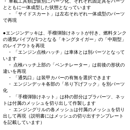
・ 車載工具類は個別にパーツ化、それぞれ固定具をパーツ
とともに一体成型した状態となっています
・ 「サイドスカート」は左右それぞれ一体成型のパーツ
で再現
●エンジンデッキは、手榴弾除けネットが付き、燃料タンク
の通気パイプが1つとなる「キングタイガー」の「中期型」
のレイアウトを再現
・ 「エンジン点検ハッチ」は車体とは別パーツとなって
います
・ 点検ハッチ上部の「ベンチレーター」は前後の形状の
違いを再現
・ 「通気口」は装甲カバーの有無を選択できます
・ エンジンデッキ各部の「吊り下げフック」を別パーツ
化
・ 「手榴弾除けネット」は枠の部分はプラパーツ、ネッ
トは付属のメッシュを切り出して作製します
・ エンジングリルの各メッシュは付属のメッシュを切り
出して再現（説明書にはメッシュの切り出すテンプレート
を記載しています）