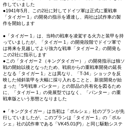
作していました
●1941年5月、この2社に対してドイツ軍は正式に重戦車
「タイガー 1」の開発の指示を通達し、両社は試作車の製
作を開始します
●「タイガー 1」は、当時の戦車を凌駕する火力と装甲を持
っていましたが、「タイガー 1」の開発段階でドイツ軍で
は将来を見越してより強力な戦車「タイガー 2」の開発も
この2社に指示します
●この「タイガー 2 （キングタイガー）」の開発指示は独ソ
戦の開始以後となったため、戦前からの重戦車開発の延長
となる「タイガー 1」とは異なり、「T-34」ショックを反
映した傾斜装甲を大幅に採り入れることと、新規開発が始
まった「5号戦車 パンター」との部品の共有化を図るため
に、「タイガー 1」の発展型ではなく、「パンター」の重
戦車版という形態となりました
●「キングタイガー」は当初は「ポルシェ」社のプランが先
行していましたが、このプランは「タイガー 1」の「ポル
シェ」社の試作車である「VK45.01(P)」と同じ駆動システ