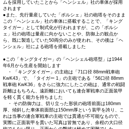
ムを採用していたことから「ヘンシェル」社の車体が採用
されます
●また、先行量産していた「ポルシェ」社の砲塔をそのまま
この「ヘンシェル」社の車体に搭載することで、「キング
タイガー」として制式化が行われますが、この「ポルシ
ェ」社の砲塔は量産に向かないことや、防御上の観点か
ら、既に製造していた50両分のみが使われ、その後は「ヘ
ンシェル」社による砲塔を搭載しました
●この「キングタイガー」の「ヘンシェル砲塔型」は1944
年6月から生産を開始します
・ 「キングタイガー」の主砲は「71口径 88mm戦車砲
KwK43」で、「タイガー 1」の主砲である「56口径 88mm
戦車砲 KwK36」をさらに強力にしたこの砲は、通常の戦闘
距離はもちろん、遠距離においても連合軍戦車の正面装甲
を軽く貫く能力を持ちました
・ その防御力は、切り立った形状の砲塔前面は180mm
厚、傾斜した車体前面部は150mm厚という装甲を誇り、こ
れは当事の連合軍戦車の主砲では貫通が不可能なもので、
実際に正面装甲を貫いた写真は皆無であり、余程の大口径
砲でもない限り、正面からの撃破は極めて困難でした