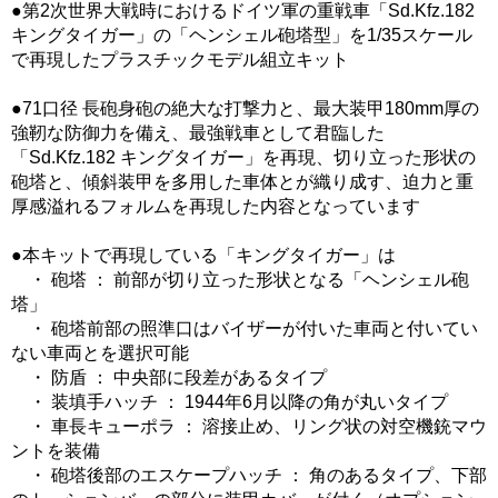
●第2次世界大戦時におけるドイツ軍の重戦車「Sd.Kfz.182
キングタイガー」の「ヘンシェル砲塔型」を1/35スケール
で再現したプラスチックモデル組立キット
●71口径 長砲身砲の絶大な打撃力と、最大装甲180mm厚の
強靭な防御力を備え、最強戦車として君臨した
「Sd.Kfz.182 キングタイガー」を再現、切り立った形状の
砲塔と、傾斜装甲を多用した車体とが織り成す、迫力と重
厚感溢れるフォルムを再現した内容となっています
●本キットで再現している「キングタイガー」は
・ 砲塔 ： 前部が切り立った形状となる「ヘンシェル砲
塔」
・ 砲塔前部の照準口はバイザーが付いた車両と付いてい
ない車両とを選択可能
・ 防盾 ： 中央部に段差があるタイプ
・ 装填手ハッチ ： 1944年6月以降の角が丸いタイプ
・ 車長キューポラ ： 溶接止め、リング状の対空機銃マウ
ントを装備
・ 砲塔後部のエスケープハッチ ： 角のあるタイプ、下部