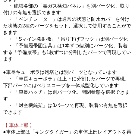
・ 砲塔各部の「毒ガス検知パネル」を別パーツ化、取り
付けの有無を選択できます
・ 「ベンチレーター」は通常の状態と防水カバーを付け
た状態の2種のパーツをセット、選択して使用することがで
きます
・ 「Sマイン発射機」「吊り下げフック」は別パーツ化
・ 「予備履帯固定具」は1本ずつ個別にパーツ化、装着
する「予備履帯」も1枚ずつに分割したパーツで再現してい
ます
●車長キューポラは砲塔とは別パーツとなっています
・ 「車長キューポラ」は上下に分割したパーツで再現、
下部パーツにはペリスコープを一体成型化しています
・ 「車長ハッチ」は別パーツ化、開閉状態を選択できま
す
・ 「対空機銃架」は3パーツで再現、装着の有無を選択
できます
【 車体上部 】
●車体上部は「キングタイガー」の車体上部レイアウトを再