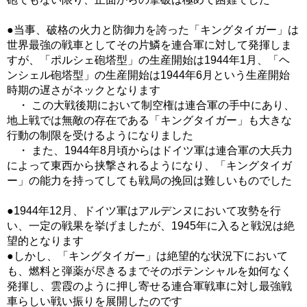
●当事、破格の火力と防御力を誇った「キングタイガー」は
世界最強の戦車としてその片鱗を連合軍に対して発揮しま
すが、「ポルシェ砲塔型」の生産開始は1944年1月、「ヘ
ンシェル砲塔型」の生産開始は1944年6月という生産開始
時期の遅さがネックとなります
・ この大戦後期において制空権は連合軍の手中にあり、
地上戦では無敵の存在である「キングタイガー」も大きな
行動の制限を受けるようになりました
・ また、1944年8月頃からはドイツ軍は連合軍の大兵力
によって東西から挟撃されるようになり、「キングタイガ
ー」の能力を持ってしても戦局の挽回は難しいものでした
●1944年12月、ドイツ軍はアルデンヌにおいて攻勢を行
い、一定の戦果を挙げましたが、1945年に入ると戦況は絶
望的となります
●しかし、「キングタイガー」は絶望的な状況下において
も、燃料と弾薬が尽きるまでそのポテンシャルを如何なく
発揮し、雲霞のように押し寄せる連合軍戦車に対し最強戦
車らしい戦い振りを展開したのです