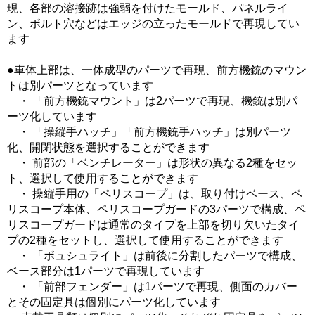
現、各部の溶接跡は強弱を付けたモールド、パネルライ
ン、ボルト穴などはエッジの立ったモールドで再現してい
ます
●車体上部は、一体成型のパーツで再現、前方機銃のマウン
トは別パーツとなっています
・ 「前方機銃マウント」は2パーツで再現、機銃は別パ
ーツ化しています
・ 「操縦手ハッチ」「前方機銃手ハッチ」は別パーツ
化、開閉状態を選択することができます
・ 前部の「ベンチレーター」は形状の異なる2種をセッ
ト、選択して使用することができます
・ 操縦手用の「ペリスコープ」は、取り付けベース、ペ
リスコープ本体、ペリスコープガードの3パーツで構成、ペ
リスコープガードは通常のタイプを上部を切り欠いたタイ
プの2種をセットし、選択して使用することができます
・ 「ボュシュライト」は前後に分割したパーツで構成、
ベース部分は1パーツで再現しています
・ 「前部フェンダー」は1パーツで再現、側面のカバー
とその固定具は個別にパーツ化しています