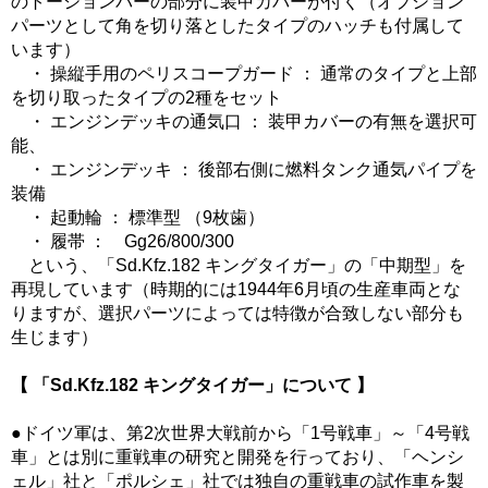
のトーションバーの部分に装甲カバーが付く（オプション
パーツとして角を切り落としたタイプのハッチも付属して
います）
・ 操縦手用のペリスコープガード ： 通常のタイプと上部
を切り取ったタイプの2種をセット
・ エンジンデッキの通気口 ： 装甲カバーの有無を選択可
能、
・ エンジンデッキ ： 後部右側に燃料タンク通気パイプを
装備
・ 起動輪 ： 標準型 （9枚歯）
・ 履帯 ： Gg26/800/300
という、「Sd.Kfz.182 キングタイガー」の「中期型」を
再現しています（時期的には1944年6月頃の生産車両とな
りますが、選択パーツによっては特徴が合致しない部分も
生じます）
【 「Sd.Kfz.182 キングタイガー」について 】
●ドイツ軍は、第2次世界大戦前から「1号戦車」～「4号戦
車」とは別に重戦車の研究と開発を行っており、「ヘンシ
ェル」社と「ポルシェ」社では独自の重戦車の試作車を製