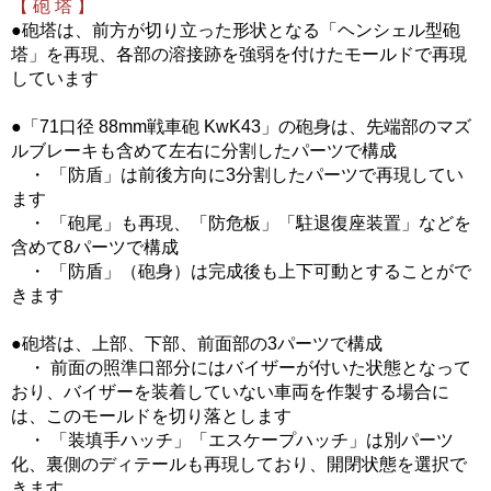
【 砲 塔 】
●砲塔は、前方が切り立った形状となる「ヘンシェル型砲
塔」を再現、各部の溶接跡を強弱を付けたモールドで再現
しています
●「71口径 88mm戦車砲 KwK43」の砲身は、先端部のマズ
ルブレーキも含めて左右に分割したパーツで構成
・ 「防盾」は前後方向に3分割したパーツで再現してい
ます
・ 「砲尾」も再現、「防危板」「駐退復座装置」などを
含めて8パーツで構成
・ 「防盾」（砲身）は完成後も上下可動とすることがで
きます
●砲塔は、上部、下部、前面部の3パーツで構成
・ 前面の照準口部分にはバイザーが付いた状態となって
おり、バイザーを装着していない車両を作製する場合に
は、このモールドを切り落とします
・ 「装填手ハッチ」「エスケープハッチ」は別パーツ
化、裏側のディテールも再現しており、開閉状態を選択で
きます