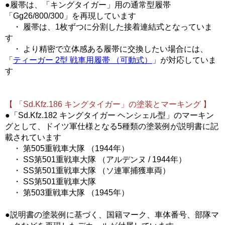
●履帯は、「キングタイガー」用の通常型履帯
「Gg26/800/300」を再現しています
・ 履帯は、1枚ずつに分割した接着連結式となっていま
す
・ より精密で立体感ある履帯に交換したい場合には、
「
ティーガー 2型 戦車用履帯 （可動式）
」が対応していま
す
【 「Sd.Kfz.186 キングタイガー」の塗装とマーキング 】
●「Sd.Kfz.182 キングタイガー ヘンシェル型」のマーキン
グとして、ドイツ軍仕様となる5種類の塗装例が説明書に記
載されています
・ 第505重戦車大隊 （1944年）
・ SS第501重戦車大隊 （アルデンヌ / 1944年）
・ SS第501重戦車大隊 （ソ連軍捕獲車両）
・ SS第501重戦車大隊
・ 第503重戦車大隊 （1945年）
●説明書の塗装例に基づく、国籍マーク、車体番号、部隊マ