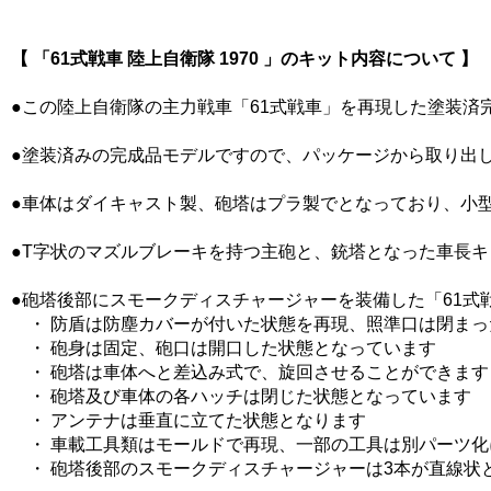
【 「61式戦車 陸上自衛隊 1970 」のキット内容について 】
●この陸上自衛隊の主力戦車「61式戦車」を再現した塗装済
●塗装済みの完成品モデルですので、パッケージから取り出
●車体はダイキャスト製、砲塔はプラ製でとなっており、小
●T字状のマズルブレーキを持つ主砲と、銃塔となった車長
●砲塔後部にスモークディスチャージャーを装備した「61式
・ 防盾は防塵カバーが付いた状態を再現、照準口は閉まっ
・ 砲身は固定、砲口は開口した状態となっています
・ 砲塔は車体へと差込み式で、旋回させることができます
・ 砲塔及び車体の各ハッチは閉じた状態となっています
・ アンテナは垂直に立てた状態となります
・ 車載工具類はモールドで再現、一部の工具は別パーツ化
・ 砲塔後部のスモークディスチャージャーは3本が直線状