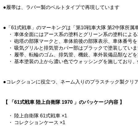
●履帯は、ラバー製のベルトタイプで再現しています
●「61式戦車」のマーキングは「第10戦車大隊 第2中隊所属車輌
・ 車体全面にはアース系の塗料とグリーン系の塗料による2
・ 砲塔の部隊マークと、車体前後の部隊表示、車体番号を
・ 吸気グリルと排気管カバー部はブラックで塗装していま
・ 履帯、転輪のゴム、排気管、機銃、車外装備品類などを
・ 基本塗装の上から濃い色でウォッシングを施しており、
●コレクションに役立つ、ネーム入りのプラスチック製クリ
【 「61式戦車 陸上自衛隊 1970 」のパッケージ内容 】
・ 陸上自衛隊 61式戦車 ×1
・ コレクションケース ×1