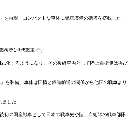
戦車」を再現、コンパクトな車体に銃塔装備の砲塔を搭載した、
た戦後第1世代戦車です
旧式化するようになり、その後継車両として陸上自衛隊は再び
砲」を装備、車体は国情と鉄道輸送の関係から他国の戦車より
れました
は戦後初の国産戦車として日本の戦車史や陸上自衛隊の戦車部隊