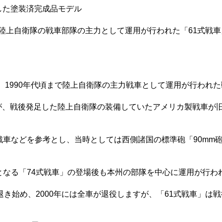
現した塗装済完成品モデル
おいて陸上自衛隊の戦車部隊の主力として運用が行われた「61式
化、1990年代頃まで陸上自衛隊の主力戦車として運用が行われ
が、戦後発足した陸上自衛隊の装備していたアメリカ製戦車が
戦車などを参考とし、当時としては西側諸国の標準砲「90mm
となる「74式戦車」の登場後も本州の部隊を中心に運用が行わ
ら退き始め、2000年には全車が退役しますが、「61式戦車」