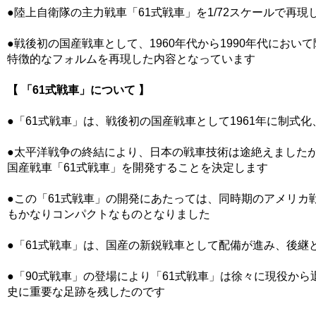
●陸上自衛隊の主力戦車「61式戦車」を1/72スケールで再
●戦後初の国産戦車として、1960年代から1990年代に
特徴的なフォルムを再現した内容となっています
【 「61式戦車」について 】
●「61式戦車」は、戦後初の国産戦車として1961年に制式
●太平洋戦争の終結により、日本の戦車技術は途絶えました
国産戦車「61式戦車」を開発することを決定します
●この「61式戦車」の開発にあたっては、同時期のアメリカ
もかなりコンパクトなものとなりました
●「61式戦車」は、国産の新鋭戦車として配備が進み、後継
●「90式戦車」の登場により「61式戦車」は徐々に現役か
史に重要な足跡を残したのです