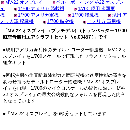
MV-22 オスプレイ
ベル・ボーイング V-22 オスプレ
イ
1/700 アメリカ 艦載機
1/700 現用 米国軍
機
1/700 アメリカ軍機
1/700 艦載機
現用 ア
メリカ軍 艦載機
1/700 航空機
アメリカ 軍用機
「MV-22 オスプレイ （プラモデル） (トランペッター 1/700
航空母艦用エアクラフトセット No.03457 )」です
●現用アメリカ海兵隊のティルトローター輸送機「MV-22 オ
スプレイ」を1/700スケールで再現したプラスチックモデル
組立キット
●回転翼機の垂直離着陸能力と固定翼機の速度性能の高さを
あわせ持ったティルトローター輸送機「MV-22 オスプレ
イ」を再現、1/700のマイクロスケールの縮尺に沿い「MV-
22 オスプレイ」の最大公約数的なフォルムを再現した内容
となっています
●「MV-22 オスプレイ」を6機分セットしています