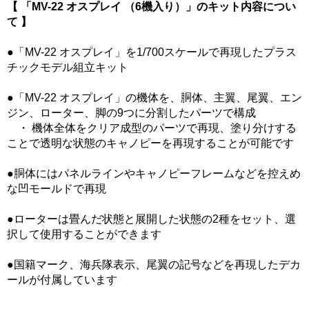
【 「MV-22 オスプレイ （6機入り）」のキット内容につい
て 】
●「MV-22 オスプレイ」を1/700スケールで再現したプラス
チックモデル組立キット
●「MV-22 オスプレイ」の機体を、胴体、主翼、尾翼、エン
ジン、ローター、脚の9つに分割したパーツで構成
・ 機体全体をクリア成型のパーツで再現、塗り分けする
ことで透明な状態のキャノピーを再現することが可能です
●胴体にはパネルラインやキャノピーフレームなどを控えめ
な凹モールドで再現
●ローターは畳んだ状態と展開した状態の2種をセット、選
択して使用することができます
●国籍マーク、海兵隊表示、尾翼の記号などを再現したデカ
ールが付属しています