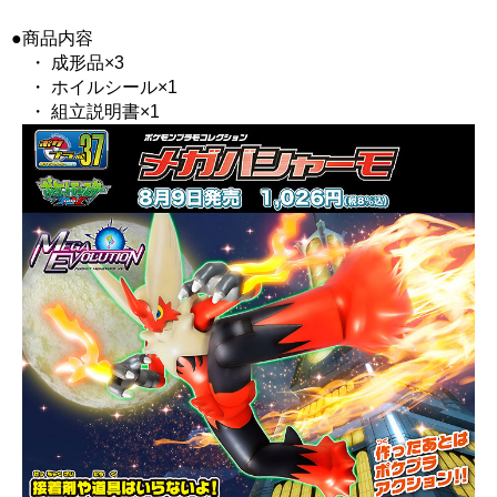
●商品内容
・ 成形品×3
・ ホイルシール×1
・ 組立説明書×1