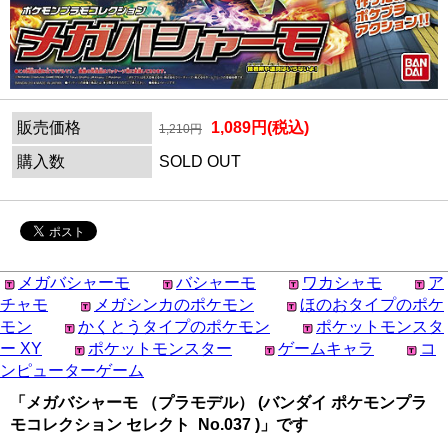
販売価格
1,089円(税込)
1,210円
購入数
SOLD OUT
メガバシャーモ
バシャーモ
ワカシャモ
ア
チャモ
メガシンカのポケモン
ほのおタイプのポケ
モン
かくとうタイプのポケモン
ポケットモンスタ
ー XY
ポケットモンスター
ゲームキャラ
コ
ンピューターゲーム
「メガバシャーモ （プラモデル） (バンダイ ポケモンプラ
モコレクション セレクト No.037 )」です