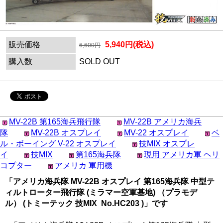
販売価格
5,940円(税込)
6,600円
購入数
SOLD OUT
MV-22B 第165海兵飛行隊
MV-22B アメリカ海兵
隊
MV-22B オスプレイ
MV-22 オスプレイ
ベ
ル・ボーイング V-22 オスプレイ
技MIX オスプレ
イ
技MIX
第165海兵隊
現用 アメリカ軍 ヘリ
コプター
アメリカ 軍用機
「アメリカ海兵隊 MV-22B オスプレイ 第165海兵隊 中型テ
ィルトローター飛行隊 (ミラマー空軍基地) （プラモデ
ル） (トミーテック 技MIX No.HC203 )」です