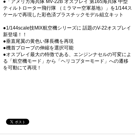
●「アメリカ海兵隊 MV-22B オスプレイ 第165海兵隊 中型
ティルトローター飛行隊 （ミラマー空軍基地）」を1/144ス
ケールで再現した彩色済プラスチックモデル組立キット
●1/144scale技MIX航空機シリーズに 話題のV-22オスプレイ
新登場！！
●垂直尾翼の黄色い隊長機を再現
●機首プローブの伸縮を選択可能
●オスプレイ最大の特徴である、エンジンナセルの可変によ
る「航空機モード」から「ヘリコプターモード」への遷移
を可動にて再現！