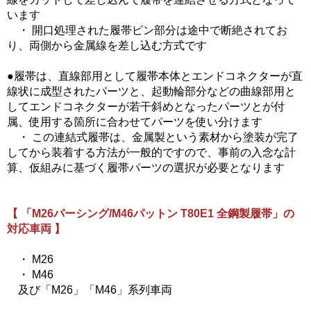
います
・ 開口処理された履帯ピン部分は途中で断絶されてお
り、両側から金属線を差し込む方式です
●履帯は、直線部用として履帯本体とエンドコネクターが直
線状に成型されたパーツと、起動輪部分などの曲線部用と
してエンドコネクターが若干斜めとなったパーツとが付
属、使用する箇所に合わせてパーツを使い分けます
・ この連結式履帯は、金属製という素材から塗装が完了
してから装着する方法が一般的ですので、事前の入念な計
算、仮組みに基づく履帯パーツの選択が必要となります
【 「M26パーシング/M46パットン T80E1 全鋼製履帯」の
対応車両 】
・ M26
・ M46
及び「M26」「M46」系列車両