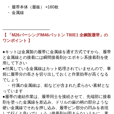
・ 履帯本体（履板） ×160枚
・ 金属線
-------------------------------------
【 「M26パーシング/M46パットン T80E1 全鋼製履帯」の
ワンポイント 】
●キットは金属製の履帯に金属線を通す方式ですから、履帯
と金属線との接着には瞬間接着剤かエポキシ系接着剤を使
用して下さい
●付属している金属線はカット処理されていませんので、事
前に履帯分の長さを切り出しておくと作業効率が高くなる
でしょう
・ 付属の金属線は、鉛などが含まれた柔らかい素材とな
っています
●履帯の連結作業は、履帯同士を接続させて、先端部に接着
剤を塗った金属線を差込み、ドリルの歯の柄の部分ような
硬い金属線でそれを押し込み、履帯ピン部分の凹みを表現
して行くと良いでしょう（接着剤が固まらないうちに、素