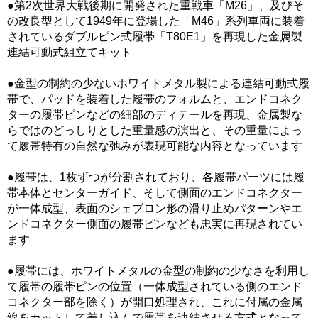
●第2次世界大戦後期に開発された重戦車「M26」、及びそ
の改良型として1949年に登場した「M46」系列車両に装着
されているダブルピン式履帯「T80E1」を再現した金属製
連結可動式組立てキット
●金型の制約の少ないホワイトメタル製による連結可動式履
帯で、パッドを装着した履帯のフォルムと、エンドコネク
ターの履帯ピンなどの細部のディテールを再現、金属製な
らではのどっしりとした重量感の演出と、その重量によっ
て履帯特有の自然な弛みが表現可能な内容となっています
●履帯は、1枚ずつが分割されており、各履帯パーツには履
帯本体とセンターガイド、そして側面のエンドコネクター
が一体成型、表面のシェブロン形の滑り止めパターンやエ
ンドコネクター側面の履帯ピンなども忠実に再現されてい
ます
●履帯には、ホワイトメタルの金型の制約の少なさを利用し
て履帯の履帯ピンの位置（一体成型されている側のエンド
コネクター部を除く）が開口処理され、これに付属の金属
線をカットして差し込んで履帯を連結させる方式となって