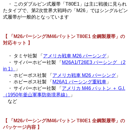
・ このダブルピン式履帯「T80E1」は主に戦後に見られ
たタイプで、第2次世界大戦時の「M26」ではシングルピン
式履帯が一般的となっています
【 「M26パーシング/M46パットン T80E1 全鋼製履帯」の
対応キット 】
・ タミヤ社製 「
アメリカ戦車 M26 パーシング
」
・ サイバーホビー社製 「
M26A1/T26E3 パーシング （2
in 1）
」
・ ホビーボス社製 「
アメリカ戦車 M26 パーシング
」
・ ホビーボス社製 「
M26A1 パーシング重戦車
」
・ サイバーホビー社製 「
アメリカ M46 パットン ＋ G.I.
（1950年釜山軍事防衛境界線）
」
など
【 「M26パーシング/M46パットン T80E1 全鋼製履帯」の
パッケージ内容 】