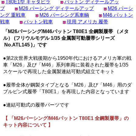
T80E1型 キャタピラ
パットン ディテールアッ
プ
M26 パーシング ディテールアップ
M26 パーシ
ング 重戦車
M26 パーシング系車輌
M46 パットン
戦車
パットン戦車
現用 アメリカ 履帯
「M26パーシング/M46パットン T80E1 全鋼製履帯 （メタ
ル） (フリウルモデル 1/35 金属製可動履帯シリーズ
No.ATL145 )」です
●第2次世界大戦後期から1950年代におけるアメリカ軍の戦
車「M26」及び「M46」系列車両に装着された履帯を1/35
スケールで再現した金属製連結可動式組立てキット
●履帯全体が鋼製タイプとなる「M26」及び「M46」用のダ
ブルピン式履帯「T80E1」を再現した内容となっています
●連結可動式の履帯パーツです
【 「M26パーシング/M46パットン T80E1 全鋼製履帯」の
キット内容について 】