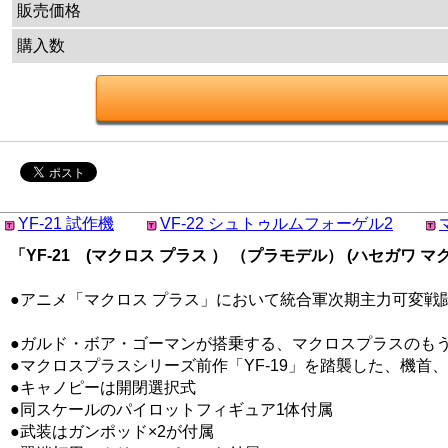
販売価格
購入数
YF-21 試作機
VF-22 シュトゥルムフォーゲル2
「YF-21 (マクロス プラス ） （プラモデル） (ハセガワ マク
●アニメ「マクロス プラス」において統合軍次期主力可変戦闘機
●ガルド・ボア・ゴーマンが搭乗する、マクロスプラスのもう一
●マクロスプラスシリーズ前作「YF-19」を踏襲した、機
●キャノピーは開閉選択式
●同スケールのパイロットフィギュア1体付属
●武装はガンポッド×2が付属