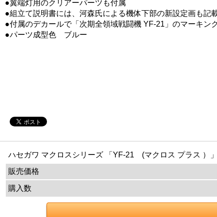
●翼端灯用のクリアーパーツも付属
●組立て説明書には、河森氏による機体下部の新設定画も記
●付属のデカールで「次期全領域戦闘機 YF-21」のマーキ
●パーツ成型色 ブルー
ハセガワ マクロスシリーズ 「YF-21 (マクロス プラス ）
販売価格
購入数