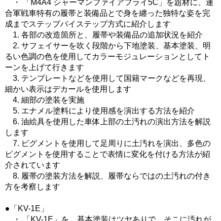
・ 「M4A4 シャーマンファイアフライ5C」を題材に、連
合軍戦車特有の履帯と装備品とで身を纏った独特な姿を完
成までステップバイステップ方式に紹介します
1. 各部の改造箇所と、履帯や装備品の追加状況を紹介
2. サフェイサーを吹く段階から下地塗装、基本塗装、明
るい色調の色を使用してカラーモジュレーションとしてト
ーンを上げて行きます
3. テンプレートなどを使用して国籍マークなどを再現、
細かい表示はデカールを使用します
4. 細部の塗装を実施
5. エナメル塗料により使用感を演出する方法を紹介
6. 油絵具を使用した車体上部の土汚れの演出方法を解説
します
7. ピグメントを使用して足周りに土汚れを演出、多色の
ピグメントを使用することで表情に変化を付ける方法が紹
介されています
8. 履帯の塗装方法を解説、履帯ならではの土汚れの付き
方を考察します
●「KV-1E」
・ 「KV-1E」を、基本塗装はツヤありで、そこに汚れが