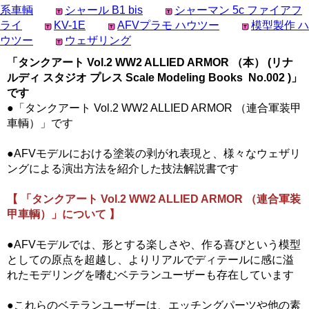
系車輌
シャール B1 bis
シャーマン 5c ファイアフ
ライ
KV-1E
AFVプラモ ハウツー
模型製作 ハ
ウツー
ウェザリング
「タンクアート Vol.2 WW2 ALLIED ARMOR （本） (リナ
ルディ スタジオ プレス Scale Modeling Books No.002 )」
です
●「タンクアート Vol.2 WW2 ALLIED ARMOR （連合軍装甲
車輌）」です
●AFVモデルにおける塗装の剥がれ表現と、様々なウェザリ
ングによる演出方法を紹介した技法解説書です
【 「タンクアート Vol.2 WW2 ALLIED ARMOR （連合軍装
甲車輌）」について 】
●AFVモデルでは、形とする楽しさや、作る喜びという模型
としての原点を超越し、よりリアルでディテールに感に溢
れたモデリングを嗜むベテランユーザーも存在しています
●これらのベテランユーザーは、エッチングパーツや他の素