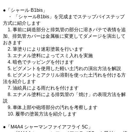
●「シャール B1bis」
・ 「シャールB1bis」を完成までステップバイステップ
方式に紹介します
1. 事前に鋳造部分と排気管の部分に溶きパテで表情を追
加、排気管カバーは金属板に変更してダメージを演出して
おきます
2. 筆塗りにより迷彩塗装を行います
3. エナメル塗料によってスミ入れを実施
4. 暗色でチッピングを付けます
5. ピグメントを使用した軽い土汚れの演出方法を解説
6. ピグメントとアクリル溶剤を使った土汚れを付ける方
法を紹介します
7. 油絵具による雨だれを付けます
8. エナメル塗料による排気管の「焼け」の表現方法を解
説
9. 車体上部や砲塔部分の汚れを考察します
10. 履帯の塗装方法を紹介します
●「M4A4 シャーマンファイアフライ 5C」