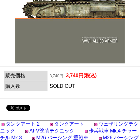
販売価格
3,740円(税込)
3,740円
購入数
SOLD OUT
タンクアート 2
タンクアート
ウェザリングテク
ニック
AFV塗装テクニック
歩兵戦車 Mk.4 チャー
チル Mk.3
M26 パーシング 重戦車
M26 パーシング