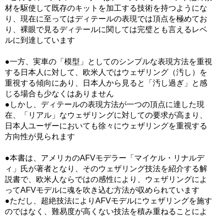
材を駆使して既存のキットを加工する技術を持つようにな
り、現在に至ってはディテールの表現では頂点を極めてお
り、裸眼で見るディテールに関しては完璧とも言えるレベ
ルに到達しています
●一方、実車の「模型」としてのシンプルな表現方法を重視
する日本人に対して、欧米人ではウェザリング（汚し）を
重視する傾向にあり、日本人から見ると「汚し過ぎ」と感
じる場合も少なくはありません
●しかし、ディテールの表現方法が一つの頂点に達した現
在、「リアル」なウェザリングに対しての要求が高まり、
日本人ユーザーにおいても徐々にウェザリングを重視する
方向性が見られます
●本書は、アメリカのAFVモデラー「マイケル・リナルデ
ィ」氏が著者となり、そのウェザリング技法を紹介する解
説書で、欧米人ならではの感性により、ウェザリングによ
ってAFVモデルに魂を吹き込む方法が収められています
●ただし、超絶技法によりAFVモデルにウェザリングを施す
のではなく、難易度が高くない技法を積み重ねることによ