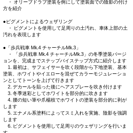
・ オリーブドラブ塗装を例にして塗装面での陰影の付け
方を紹介
●ピグメントによるウェザリング
・ ピグメントを使用して足周りの土汚れ、車体上部の土
汚れを表現します
●「歩兵戦車 Mk.4 チャーチルMk.3」
・ 「歩兵戦車 Mk.4 チャーチルMk.3」の冬季塗装バージ
ョンを、完成までステップバイステップ方式に紹介します
1. 最初は、サフェイサーを吹く段階から下地塗装、基本
塗装、ホワイトやイエローを混ぜてカラーモジュレーショ
ンとしてトーンを上げて行きます
2. デカールを貼った後にヘアスプレーを吹き付けます
3. 冬季迷彩としてホワイトを部分的に吹きます
4. 腰の短い筆や爪楊枝でホワイトの塗装を部分的に剥が
します
5. エナメル系塗料によってスミ入れを実施、陰影を強調
します
6. ピグメントを使用して足周りのウェザリングを行いま
す