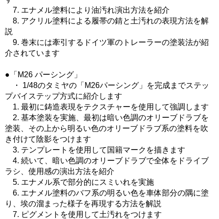
7. エナメル塗料により油汚れ演出方法を紹介
8. アクリル塗料による履帯の錆と土汚れの表現方法を解
説
9. 巻末には牽引するドイツ軍のトレーラーの塗装法が紹
介されています
●「M26 パーシング」
・ 1/48のタミヤの「M26パーシング」を完成までステッ
プバイステップ方式に紹介します
1. 最初に鋳造表現をテクスチャーを使用して強調します
2. 基本塗装を実施、最初は暗い色調のオリーブドラブを
塗装、その上から明るい色のオリーブドラブ系の塗料を吹
き付けて陰影をつけます
3. テンプレートを使用して国籍マークを描きます
4. 続いて、暗い色調のオリーブドラブで全体をドライブ
ラシ、使用感の演出方法を紹介
5. エナメル系で部分的にスミいれを実施
6. エナメル塗料のバフ系の明るい色を車体部分の隅に塗
り、埃の溜まった様子を再現する方法を解説
7. ピグメントを使用して土汚れをつけます