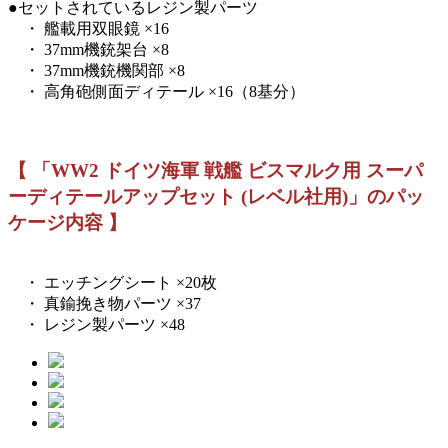
●セットされているレジン製パーツ
・ 艦載用双眼鏡 ×16
・ 37mm機銃架台 ×8
・ 37mm機銃機関部 ×8
・ 高角砲側面ディテール ×16（8基分）
【 「WW2 ドイツ海軍 戦艦 ビスマルク用 スーパ
ーディテールアップセット (レベル社用)」のパッ
ケージ内容 】
・ エッチングシート ×20枚
・ 真鍮挽き物パーツ ×37
・ レジン製パーツ ×48