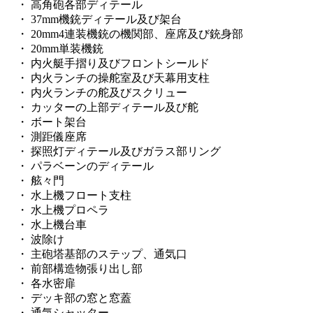
・ 高角砲各部ディテール
・ 37mm機銃ディテール及び架台
・ 20mm4連装機銃の機関部、座席及び銃身部
・ 20mm単装機銃
・ 内火艇手摺り及びフロントシールド
・ 内火ランチの操舵室及び天幕用支柱
・ 内火ランチの舵及びスクリュー
・ カッターの上部ディテール及び舵
・ ボート架台
・ 測距儀座席
・ 探照灯ディテール及びガラス部リング
・ パラベーンのディテール
・ 舷々門
・ 水上機フロート支柱
・ 水上機プロペラ
・ 水上機台車
・ 波除け
・ 主砲塔基部のステップ、通気口
・ 前部構造物張り出し部
・ 各水密扉
・ デッキ部の窓と窓蓋
・ 通気シャッター