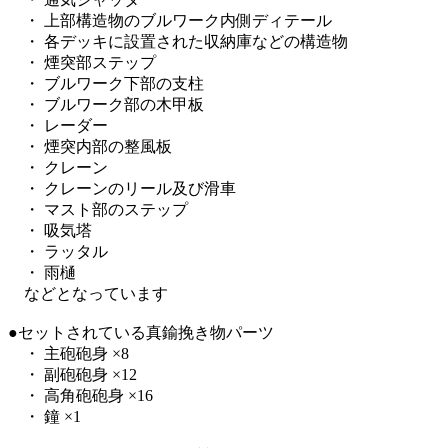
・ 上部構造物のブルワーク内側ディテール
・ 各デッキに設置された収納庫などの構造物
・ 煙突部ステップ
・ ブルワーク下部の支柱
・ ブルワーク部の木甲板
・ レーダー
・ 煙突内部の整風板
・ クレーン
・ クレーンのリール及び滑車
・ マスト部のステップ
・ 吸気塔
・ ラッタル
・ 雨樋
などとなっています
●セットされている真鍮挽き物パーツ
・ 主砲砲身 ×8
・ 副砲砲身 ×12
・ 高角砲砲身 ×16
・ 鐘 ×1