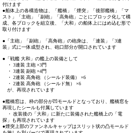
付けます
●船体上の各構造物は、「艦橋」「煙突」「後部艦橋」「マ
スト」「主砲」「副砲」「高角砲」ごとにブロック化して構
成、各ブロックを組立後、「大和」の船体上にはめ込む形で
取り付けます
●「主砲」「副砲」「高角砲」の砲身は、「連装」「3連
装」式に一体成型され、砲口部分が開口されています
●「戦艦 大和」の艦上の装備として
・ 3連装 主砲 ×3門
・ 3連装 副砲 ×4門
・ 2連装 高角砲 （シールド装備） ×6
・ 2連装 高角砲 （シールド無） ×6
が、再現されています
●艦橋窓は、枠の部分が凹モールドとなっており、艦橋窓を
再現したシールも付属しています
・ 改装後の「大和」に新たに装備された艦橋上の「電
探」も再現されています
●煙突上部のファンネルキャップはスリット状の凸モールド
を施した別パーツで再現されています