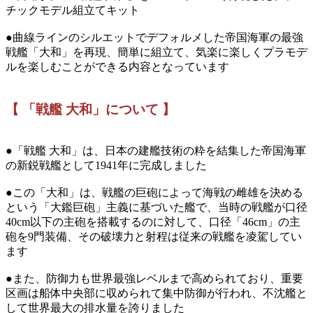
チックモデル組立てキット
●曲線ラインのシルエットでデフォルメした帝国海軍の最強
戦艦「大和」を再現、簡単に組立て、気楽に楽しくプラモデ
ルを楽しむことができる内容となっています
【 「戦艦 大和」について 】
●「戦艦 大和」は、日本の建艦技術の粋を結集した帝国海軍
の新鋭戦艦として1941年に完成しました
●この「大和」は、戦艦の巨砲によって海戦の雌雄を決める
という「大鑑巨砲」主義に基づいた艦で、当時の戦艦が口径
40cm以下の主砲を搭載するのに対して、口径「46cm」の主
砲を9門装備、その破壊力と射程は従来の戦艦を凌駕してい
ます
●また、防御力も世界最強レベルまで高められており、重要
区画は船体中央部に収められて集中防御が行われ、不沈艦と
して世界最大の排水量を誇りました