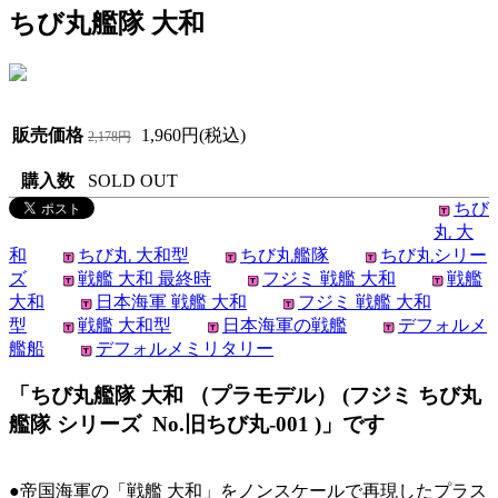
ちび丸艦隊 大和
販売価格
1,960円(税込)
2,178円
購入数
SOLD OUT
ちび
丸 大
和
ちび丸 大和型
ちび丸艦隊
ちび丸シリー
ズ
戦艦 大和 最終時
フジミ 戦艦 大和
戦艦
大和
日本海軍 戦艦 大和
フジミ 戦艦 大和
型
戦艦 大和型
日本海軍の戦艦
デフォルメ
艦船
デフォルメミリタリー
「ちび丸艦隊 大和 （プラモデル） (フジミ ちび丸
艦隊 シリーズ No.旧ちび丸-001 )」です
●帝国海軍の「戦艦 大和」をノンスケールで再現したプラス