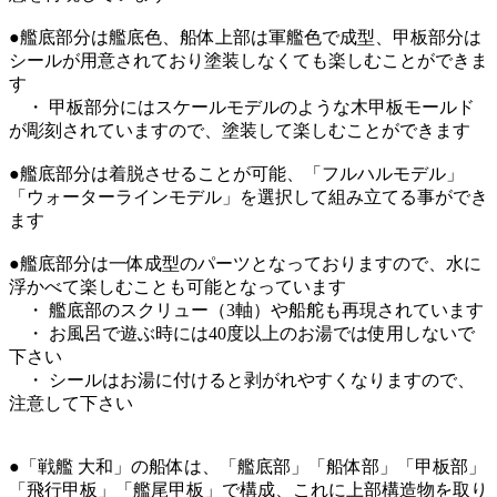
●艦底部分は艦底色、船体上部は軍艦色で成型、甲板部分は
シールが用意されており塗装しなくても楽しむことができま
す
・ 甲板部分にはスケールモデルのような木甲板モールド
が彫刻されていますので、塗装して楽しむことができます
●艦底部分は着脱させることが可能、「フルハルモデル」
「ウォーターラインモデル」を選択して組み立てる事ができ
ます
●艦底部分は一体成型のパーツとなっておりますので、水に
浮かべて楽しむことも可能となっています
・ 艦底部のスクリュー（3軸）や船舵も再現されています
・ お風呂で遊ぶ時には40度以上のお湯では使用しないで
下さい
・ シールはお湯に付けると剥がれやすくなりますので、
注意して下さい
●「戦艦 大和」の船体は、「艦底部」「船体部」「甲板部」
「飛行甲板」「艦尾甲板」で構成、これに上部構造物を取り