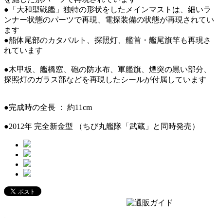
●「大和型戦艦」独特の形状をしたメインマストは、細いラ
ンナー状態のパーツで再現、電探装備の状態が再現されてい
ます
●船体尾部のカタパルト、探照灯、艦首・艦尾旗竿も再現さ
れています
●木甲板、艦橋窓、砲の防水布、軍艦旗、煙突の黒い部分、
探照灯のガラス部などを再現したシールが付属しています
●完成時の全長 ： 約11cm
●2012年 完全新金型 （ちび丸艦隊「武蔵」と同時発売）