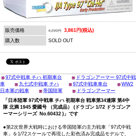
販売価格
3,861円(税込)
4,290円
購入数
SOLD OUT
97式中戦車 チハ 初期車台
ドラゴンアーマー 97式中戦
車
九七式中戦車 チハ
97式中戦車車台
WW2
日本軍の戦車
帝国陸軍
ドラゴンアーマー
「日本陸軍 97式中戦車 チハ 初期車台 戦車第34連隊 第4中
隊 北満 1945 愛國号 （完成品） (ドラゴン 1/72 ドラゴンア
ーマーシリーズ No.60432 )」です
●第2次世界大戦時における帝国陸軍の主力戦車「97式中戦
車」を1/72スケールで再現した彩色済み完成品モデルで、