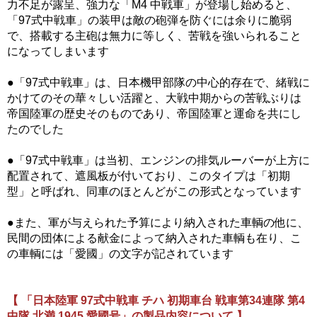
力不足が露呈、強力な「M4 中戦車」が登場し始めると、
「97式中戦車」の装甲は敵の砲弾を防ぐには余りに脆弱
で、搭載する主砲は無力に等しく、苦戦を強いられること
になってしまいます
●「97式中戦車」は、日本機甲部隊の中心的存在で、緒戦に
かけてのその華々しい活躍と、大戦中期からの苦戦ぶりは
帝国陸軍の歴史そのものであり、帝国陸軍と運命を共にし
たのでした
●「97式中戦車」は当初、エンジンの排気ルーバーが上方に
配置されて、遮風板が付いており、このタイプは「初期
型」と呼ばれ、同車のほとんどがこの形式となっています
●また、軍が与えられた予算により納入された車輌の他に、
民間の団体による献金によって納入された車輌も在り、こ
の車輌には「愛國」の文字が記されています
【 「日本陸軍 97式中戦車 チハ 初期車台 戦車第34連隊 第4
中隊 北満 1945 愛國号」の製品内容について 】