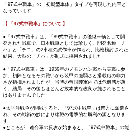
「97式中戦車」の「初期型車体」タイプを再現した内容と
なっています
【 「97式中戦車」について 】
●「97式中戦車」は、「89式中戦車」の後継車輌として開
発された戦車で、日本戦車としては珍しく、開発名称「チ
ハ」と「チニ」の2車種の試作車が作られ、比較検討された
結果、大型の「チハ」が制式に採用されました
●「97式中戦車」は、1939年のノモンハン戦から実戦に参
加、初陣となるその戦いから装甲の脆弱さと搭載砲の非力
さが指摘されましたが、当時の帝国陸軍内では危機感が薄
く、結局、その後もほとんど抜本的な改良が施されること
はありませんでした
●太平洋戦争が開戦すると、「97式中戦車」は南方に派遣さ
れ、その戦術の妙により緒戦の電撃的な勝利の源となりま
す
●ところが、連合軍の反攻が始まると、「97式中戦車」の能