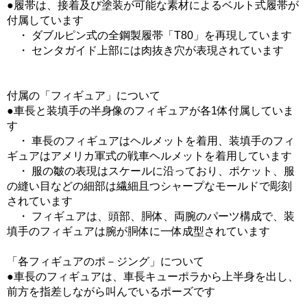
●履帯は、接着及び塗装が可能な素材によるベルト式履帯が
付属しています
・ ダブルピン式の全鋼製履帯「T80」を再現しています
・ センタガイド上部には肉抜き穴が表現されています
付属の「フィギュア」について
●車長と装填手の半身像のフィギュアが各1体付属していま
す
・ 車長のフィギュアはヘルメットを着用、装填手のフィ
ギュアはアメリカ軍式の戦車ヘルメットを着用しています
・ 服の皺の表現はスケールに沿っており、ポケット、服
の縫い目などの細部は繊細且つシャープなモールドで彫刻
されています
・ フィギュアは、頭部、胴体、両腕のパーツ構成で、装
填手のフィギュアは腕が胴体に一体成型されています
「各フィギュアのポ－ジング」について
●車長のフィギュアは、車長キューポラから上半身を出し、
前方を指差しながら叫んでいるポーズです