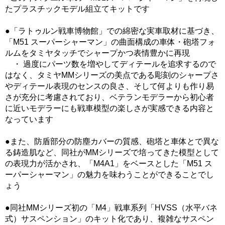
たプラスチックモデル組立てキットです
●「ラトゥルン戦車博物館」での綿密な実車取材に基づき、
「M51 スーパーシャーマン」の曲面構成の車体・砲塔フォ
ルムをタミヤタッチでシャープかつ表情豊かに再現
・ 過度にパーツ数を増やしてディテールを追求するので
はなく、タミヤMMシリーズの美点である彫刻のシャープさ
やディテール表現のセンスの良さ、そして何よりも作り易
さが充分に考慮されており、ベテランモデラーから初心者
に近いモデラーにも戦車模型の楽しさが実感できる内容と
なっています
●また、防盾部分の防塵カバーの質感、砲塔と車体とで異な
る鋳造肌など、同社がMMシリーズで培ってきた模型として
の表現力が活かされ、「M4A1」をベースとした「M51 ス
ーパーシャーマン」の魅力を味わうことができることでし
ょう
●同社MMシリーズ初の「M4」戦車系列「HVSS（水平バネ
式）サスペンション」のキット化であり、複雑なサスペン