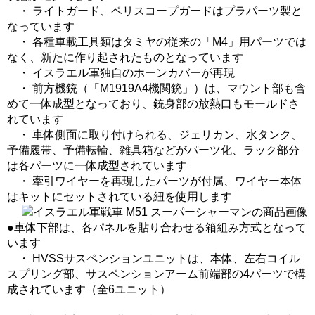
・ ライトガード、ペリスコープガードはプラパーツ製と
なっています
・ 各種車載工具類はタミヤの従来の「M4」用パーツでは
なく、新たに作り起されたものとなっています
・ イスラエル軍独自のホーンカバーが再現
・ 前方機銃（「M1919A4機関銃」）は、マウント部も含
めて一体成型となっており、銃身部の放熱口もモールドさ
れています
・ 車体側面に取り付けられる、ジェリカン、水タンク、
予備履帯、予備転輪、雑具箱などがパーツ化、ラック部分
は各パーツに一体成型されています
・ 牽引ワイヤーを再現したパーツが付属、ワイヤー本体
はキットにセットされている紐を使用します
●車体下部は、各パネルを貼り合わせる箱組み方式となって
います
・ HVSSサスペンションユニットは、本体、左右コイル
スプリング部、サスペンションアーム前端部の4パーツで構
成されています（全6ユニット）