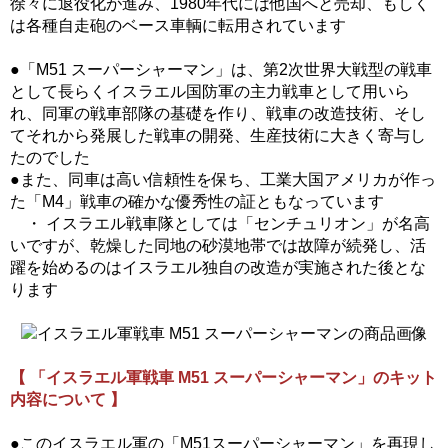
徐々に退役化が進み、1980年代には他国へと売却、もしく
は各種自走砲のベース車輌に転用されています
●「M51 スーパーシャーマン」は、第2次世界大戦型の戦車
として長らくイスラエル国防軍の主力戦車として用いら
れ、同軍の戦車部隊の基礎を作り、戦車の改造技術、そし
てそれから発展した戦車の開発、生産技術に大きく寄与し
たのでした
●また、同車は高い信頼性を保ち、工業大国アメリカが作っ
た「M4」戦車の確かな優秀性の証ともなっています
・ イスラエル戦車隊としては「センチュリオン」が名高
いですが、乾燥した同地の砂漠地帯では故障が続発し、活
躍を始めるのはイスラエル独自の改造が実施された後とな
ります
【 「イスラエル軍戦車 M51 スーパーシャーマン」のキット
内容について 】
●このイスラエル軍の「M51スーパーシャーマン」を再現し