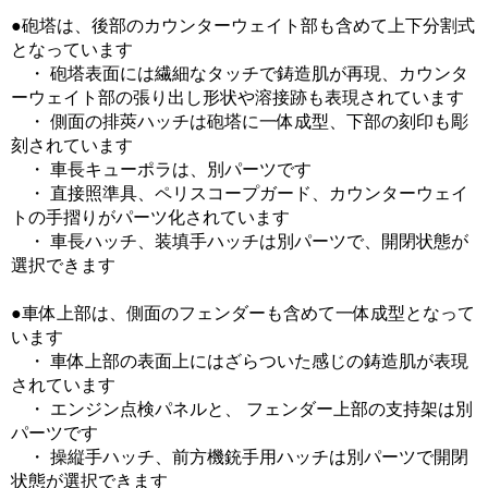
●砲塔は、後部のカウンターウェイト部も含めて上下分割式
となっています
・ 砲塔表面には繊細なタッチで鋳造肌が再現、カウンタ
ーウェイト部の張り出し形状や溶接跡も表現されています
・ 側面の排莢ハッチは砲塔に一体成型、下部の刻印も彫
刻されています
・ 車長キューポラは、別パーツです
・ 直接照準具、ペリスコープガード、カウンターウェイ
トの手摺りがパーツ化されています
・ 車長ハッチ、装填手ハッチは別パーツで、開閉状態が
選択できます
●車体上部は、側面のフェンダーも含めて一体成型となって
います
・ 車体上部の表面上にはざらついた感じの鋳造肌が表現
されています
・ エンジン点検パネルと、 フェンダー上部の支持架は別
パーツです
・ 操縦手ハッチ、前方機銃手用ハッチは別パーツで開閉
状態が選択できます