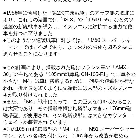
●1956年に勃発した「第2次中東戦争」のアラブ側の敗北に
より、これらの諸国では「JS-3」や「T-54/T-55」などのソ
連製の新鋭戦車を導入し、イスラエルに対抗する強力な戦
車を持つに至りました
●このようなソ連製戦車に対しては、「M50 スーパーシャ
ーマン」では力不足であり、より火力の強化を図る必要に
迫らせることになります
●この計画により、搭載された砲はフランス軍の「AMX-
30」の主砲である「105mm戦車砲 CN-105-F1」で、車各の
小さな「M4」戦車に搭載するために、砲身の短縮化が行な
われ、後座長を短くように先端部には大型のマズルブレー
キが取り付けられました
●また、「M4」戦車にとって、この巨大な砲を収めること
は大変であり、その搭載車輌は砲塔部が大きい「76mm砲
砲塔型」が使用され、その砲塔後部には大きなカウンター
ウェイトが装着されています
●この105mm砲搭載型の「M4」は、「M51 スーパーシャー
マン」という名称が付けられ、1962年から改造が進めら