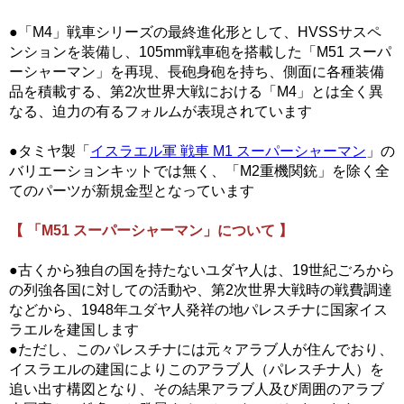
●「M4」戦車シリーズの最終進化形として、HVSSサスペ
ンションを装備し、105mm戦車砲を搭載した「M51 スーパ
ーシャーマン」を再現、長砲身砲を持ち、側面に各種装備
品を積載する、第2次世界大戦における「M4」とは全く異
なる、迫力の有るフォルムが表現されています
●タミヤ製「
イスラエル軍 戦車 M1 スーパーシャーマン
」の
バリエーションキットでは無く、「M2重機関銃」を除く全
てのパーツが新規金型となっています
【 「M51 スーパーシャーマン」について 】
●古くから独自の国を持たないユダヤ人は、19世紀ごろから
の列強各国に対しての活動や、第2次世界大戦時の戦費調達
などから、1948年ユダヤ人発祥の地パレスチナに国家イス
ラエルを建国します
●ただし、このパレスチナには元々アラブ人が住んでおり、
イスラエルの建国によりこのアラブ人（パレスチナ人）を
追い出す構図となり、その結果アラブ人及び周囲のアラブ