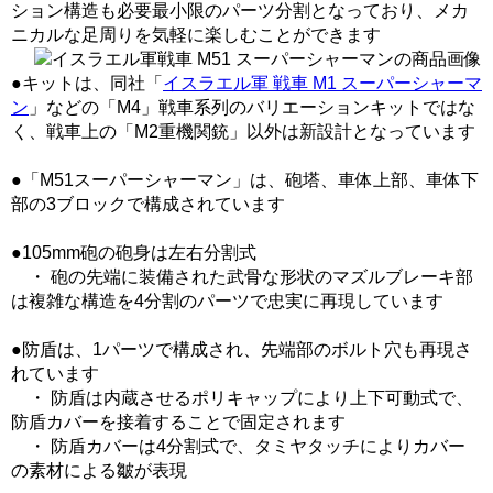
ション構造も必要最小限のパーツ分割となっており、メカ
ニカルな足周りを気軽に楽しむことができます
●キットは、同社「
イスラエル軍 戦車 M1 スーパーシャーマ
ン
」などの「M4」戦車系列のバリエーションキットではな
く、戦車上の「M2重機関銃」以外は新設計となっています
●「M51スーパーシャーマン」は、砲塔、車体上部、車体下
部の3ブロックで構成されています
●105mm砲の砲身は左右分割式
・ 砲の先端に装備された武骨な形状のマズルブレーキ部
は複雑な構造を4分割のパーツで忠実に再現しています
●防盾は、1パーツで構成され、先端部のボルト穴も再現さ
れています
・ 防盾は内蔵させるポリキャップにより上下可動式で、
防盾カバーを接着することで固定されます
・ 防盾カバーは4分割式で、タミヤタッチによりカバー
の素材による皺が表現