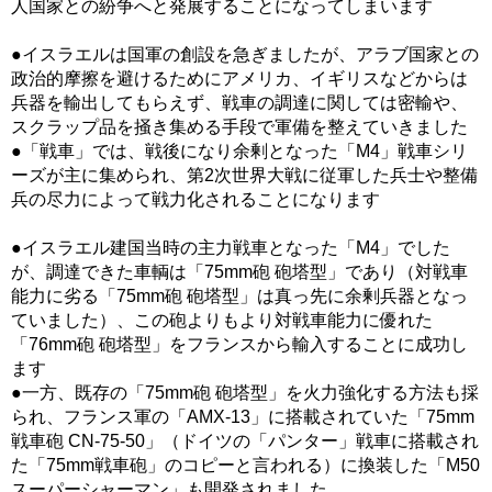
人国家との紛争へと発展することになってしまいます
●イスラエルは国軍の創設を急ぎましたが、アラブ国家との
政治的摩擦を避けるためにアメリカ、イギリスなどからは
兵器を輸出してもらえず、戦車の調達に関しては密輸や、
スクラップ品を掻き集める手段で軍備を整えていきました
●「戦車」では、戦後になり余剰となった「M4」戦車シリ
ーズが主に集められ、第2次世界大戦に従軍した兵士や整備
兵の尽力によって戦力化されることになります
●イスラエル建国当時の主力戦車となった「M4」でした
が、調達できた車輌は「75mm砲 砲塔型」であり（対戦車
能力に劣る「75mm砲 砲塔型」は真っ先に余剰兵器となっ
ていました）、この砲よりもより対戦車能力に優れた
「76mm砲 砲塔型」をフランスから輸入することに成功し
ます
●一方、既存の「75mm砲 砲塔型」を火力強化する方法も採
られ、フランス軍の「AMX-13」に搭載されていた「75mm
戦車砲 CN-75-50」（ドイツの「パンター」戦車に搭載され
た「75mm戦車砲」のコピーと言われる）に換装した「M50
スーパーシャーマン」も開発されました