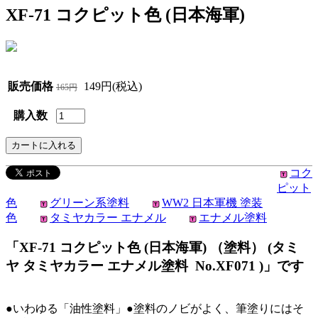
XF-71 コクピット色 (日本海軍)
販売価格
149円(税込)
165円
購入数
コク
ピット
色
グリーン系塗料
WW2 日本軍機 塗装
色
タミヤカラー エナメル
エナメル塗料
「XF-71 コクピット色 (日本海軍) （塗料） (タミ
ヤ タミヤカラー エナメル塗料 No.XF071 )」です
●いわゆる「油性塗料」●塗料のノビがよく、筆塗りにはそ