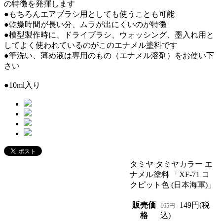
の特徴を発揮します
●もちろんエアブラシ用としても使うことも可能
●乾燥時間が長い分、ムラが出にくいのが特徴
●模型製作時に、ドライブラシ、ウォッシング、墨入れ用と
してよく使われているのがこのエナメル塗料です
●筆洗い、薄め液は専用のもの（エナメル溶剤）をお使い下
さい
●10ml入り
タミヤ タミヤカラー エ
ナメル塗料 「XF-71 コ
クピット色 (日本海軍)」
販売価
149円(税
165円
格
込)