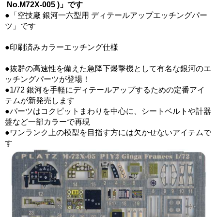
No.M72X-005 )」です
●「空技廠 銀河一六型用 ディテールアップエッチングパー
ツ」です
●印刷済みカラーエッチング仕様
●抜群の高速性を備えた急降下爆撃機として有名な銀河のエ
ッチングパーツが登場！
●1/72 銀河を手軽にディテールアップするための定番アイ
テムが新発売します
●パーツはコクピットまわりを中心に、シートベルトや計器
盤など一部カラーで再現
●ワンランク上の模型を目指す方には欠かせないアイテムで
す