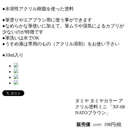
●水溶性アクリル樹脂を使った塗料
●筆塗りやエアブラシ用に使う事ができます
●なめらかな筆使いに加えて、筆ムラや湿気によるカブリが
少ないのが特徴です
●筆洗いは水でOK
●うすめ液は専用のもの（アクリル溶剤）をお使い下さい
●10ml入り
タミヤ タミヤカラー ア
クリル塗料ミニ 「XF-68
NATOブラウン」
販売価
198円(税
220円