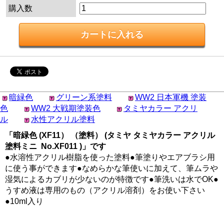
購入数
暗緑色
グリーン系塗料
WW2 日本軍機 塗装
色
WW2 大戦期塗装色
タミヤカラー アクリ
ル
水性アクリル塗料
「暗緑色 (XF11） （塗料） (タミヤ タミヤカラー アクリル
塗料ミニ No.XF011 )」です
●水溶性アクリル樹脂を使った塗料●筆塗りやエアブラシ用
に使う事ができます●なめらかな筆使いに加えて、筆ムラや
湿気によるカブリが少ないのが特徴です●筆洗いは水でOK●
うすめ液は専用のもの（アクリル溶剤）をお使い下さい
●10ml入り