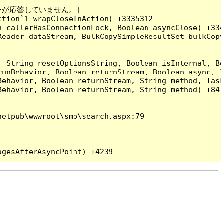
ーが応答していません。]

tion`1 wrapCloseInAction) +3335312

 callerHasConnectionLock, Boolean asyncClose) +334
Reader dataStream, BulkCopySimpleResultSet bulkCop
, String resetOptionsString, Boolean isInternal, B
runBehavior, Boolean returnStream, Boolean async, 
Behavior, Boolean returnStream, String method, Tas
ehavior, Boolean returnStream, String method) +84

etpub\wwwroot\smp\search.aspx:79
