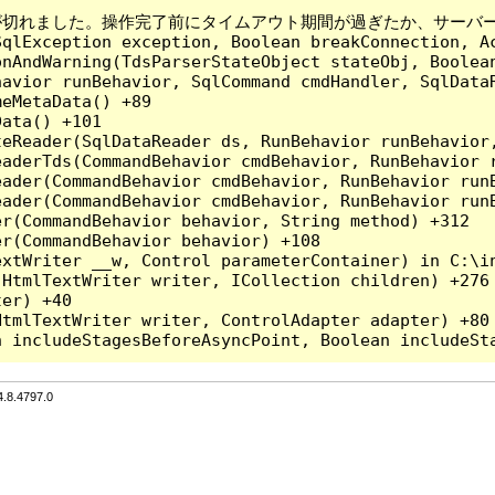
アウトの期限が切れました。操作完了前にタイムアウト期間が過ぎたか、サーバ
qlException exception, Boolean breakConnection, Ac
nAndWarning(TdsParserStateObject stateObj, Boolean
havior runBehavior, SqlCommand cmdHandler, SqlData
eMetaData() +89

ata() +101

teReader(SqlDataReader ds, RunBehavior runBehavior
eaderTds(CommandBehavior cmdBehavior, RunBehavior 
eader(CommandBehavior cmdBehavior, RunBehavior run
ader(CommandBehavior cmdBehavior, RunBehavior runB
r(CommandBehavior behavior, String method) +312

r(CommandBehavior behavior) +108

xtWriter __w, Control parameterContainer) in C:\in
HtmlTextWriter writer, ICollection children) +276

er) +40

tmlTextWriter writer, ControlAdapter adapter) +80

8.4797.0