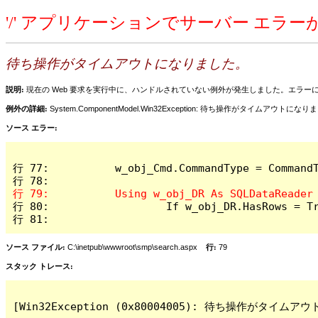
'/' アプリケーションでサーバー エラ
待ち操作がタイムアウトになりました。
説明:
現在の Web 要求を実行中に、ハンドルされていない例外が発生しました。エラ
例外の詳細:
System.ComponentModel.Win32Exception: 待ち操作がタイムアウトにな
ソース エラー:
行 77: 		w_obj_Cmd.CommandType = CommandType.StoredProcedure

行 80: 			If w_obj_DR.HasRows = True then

行 81: 
ソース ファイル:
C:\inetpub\wwwroot\smp\search.aspx
行:
79
スタック トレース:
[Win32Exception (0x80004005): 待ち操作がタイムア