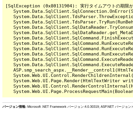
[SqlException (0x80131904): 実行タイム
   System.Data.SqlClient.SqlConnection.OnError(S
   System.Data.SqlClient.TdsParser.ThrowExceptio
   System.Data.SqlClient.TdsParser.TryRun(RunBe
   System.Data.SqlClient.SqlDataReader.TryConsum
   System.Data.SqlClient.SqlDataReader.get_MetaD
   System.Data.SqlClient.SqlCommand.FinishExecu
   System.Data.SqlClient.SqlCommand.RunExecuteR
   System.Data.SqlClient.SqlCommand.RunExecuteR
   System.Data.SqlClient.SqlCommand.RunExecuteRe
   System.Data.SqlClient.SqlCommand.ExecuteReade
   System.Data.SqlClient.SqlCommand.ExecuteReade
   ASP.smp_search_aspx.__Render__control1(HtmlTe
   System.Web.UI.Control.RenderChildrenInternal(
   System.Web.UI.Page.Render(HtmlTextWriter writ
   System.Web.UI.Control.RenderControlInternal(H
バージョン情報:
Microsoft .NET Framework バージョン:4.0.30319; ASP.NET バージョン:4.