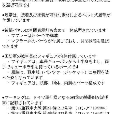
を選択可能です
●履帯は、接着及び塗装が可能な素材によるベルト式履帯が
付属しています
●後部パネルは車間表示灯も含めて一体成型されています
・ マフラーは7パーツで構成
・ マフラー弁のパーツが付属しており、開閉状態を選択
できます
●国防軍の戦車長のフィギュアが1体付属しています
・ フィギュアは、車長キューポラから上半身を出し、両
手でキューポラ部を持っているポーズです
・ 服装は、戦車服（パンツァージャケット）に略帽を被
った姿となっています
・ フィギュアは、頭部、胴体、両腕のパーツ構成です
●マーキングは、ドイツ軍仕様となる6種類の塗装例が説明
書に記載されています
・ 第502重戦車大隊 第2中隊 213号車 （ロシア / 1944年）
・ 第503重戦車大隊 第3中隊 332号車 （ロシア / 1943年10