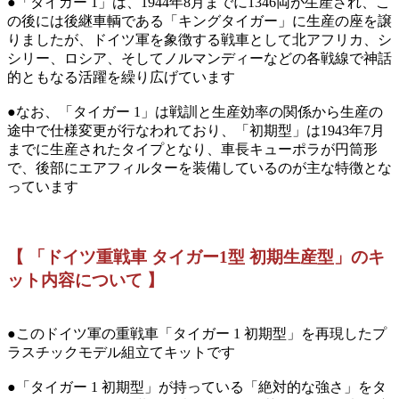
●「タイガー 1」は、1944年8月までに1346両が生産され、こ
の後には後継車輌である「キングタイガー」に生産の座を譲
りましたが、ドイツ軍を象徴する戦車として北アフリカ、シ
シリー、ロシア、そしてノルマンディーなどの各戦線で神話
的ともなる活躍を繰り広げています
●なお、「タイガー 1」は戦訓と生産効率の関係から生産の
途中で仕様変更が行なわれており、「初期型」は1943年7月
までに生産されたタイプとなり、車長キューポラが円筒形
で、後部にエアフィルターを装備しているのが主な特徴とな
っています
【 「ドイツ重戦車 タイガー1型 初期生産型」のキ
ット内容について 】
●このドイツ軍の重戦車「タイガー 1 初期型」を再現したプ
ラスチックモデル組立てキットです
●「タイガー 1 初期型」が持っている「絶対的な強さ」をタ