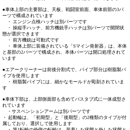
●車体上部の主要部は、天板、戦闘室前面、車体前部の3パ
ーツで構成されています
・ エンジン点検ハッチは別パーツです
・ 操縦手ハッチ、前方機銃手ハッチは別パーツで開閉状
態が選択できます
・ 前方機銃は可動式です
・ 車体上部に装備されている「Sマイン発射器」は、本体
と基部の2パーツで構成され、本体パーツは開口処理されて
います
●エアークリーナーは前後分割式で、パイプ部分は樹脂製パ
イプを使用します
・ 樹脂製パイプには、細かなモールドが彫刻されていま
す
●車体下部は、上部側面部も含めてバスタブ式に一体成型さ
れています
・サスペンションアームは別パーツです
・ 起動輪は、「初期型」と「後期型」の2種類のタイプが付
属しており、選択して使用します
・ 第1転輪の外側の転輪は、装着した状態と外した状態と