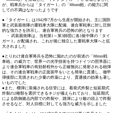
が、戦車兵からは「タイガー 1」の「88mm砲」の能力に関
しての不満はなかったようです
●「タイガー 1」は1942年7月から生産が開始され、主に国防
軍と武装親衛隊の重戦車大隊に配備、連合軍戦車に対し圧倒
的な強力さを誇示し、連合軍将兵の恐怖の的となります
・ 武装親衛隊は、当初第1～第3師団に各1個中隊の「タイ
ガー 1」が配備され、これが後に独立した重戦車大隊へと拡
大されました
●とりわけ連合軍将兵を恐怖に陥れたのが前述の「88mm戦
車砲」の威力で、世界一の光学技術を持つドイツの照準器に
より連合軍戦車の有効射程外から正確無比に発射される砲弾
は、その連合軍戦車の正面装甲をいとも簡単に貫通し、徹甲
弾後部に充填された少量の炸薬により、貫通後の効果も著し
いものでした
●また、榴弾に装備される信管には、着発式炸裂と短延期式
炸裂の2種類を選択できるネジが備えられており、短延期式
による防御拠点内部での炸裂や、跳弾により敵の頭上で炸裂
させるなど、対人目標に対しても強力な威力を示しました