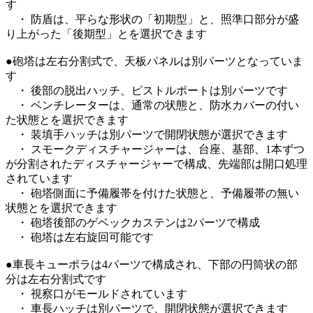
す
・ 防盾は、平らな形状の「初期型」と、照準口部分が盛
り上がった「後期型」とを選択できます
●砲塔は左右分割式で、天板パネルは別パーツとなっていま
す
・ 後部の脱出ハッチ、ピストルポートは別パーツです
・ ベンチレーターは、通常の状態と、防水カバーの付い
た状態とを選択できます
・ 装填手ハッチは別パーツで開閉状態が選択できます
・ スモークディスチャージャーは、台座、基部、1本ずつ
が分割されたディスチャージャーで構成、先端部は開口処理
されています
・ 砲塔側面に予備履帯を付けた状態と、予備履帯の無い
状態とを選択できます
・ 砲塔後部のゲベックカステンは2パーツで構成
・ 砲塔は左右旋回可能です
●車長キューポラは4パーツで構成され、下部の円筒状の部
分は左右分割式です
・ 視察口がモールドされています
・ 車長ハッチは別パーツで、開閉状態が選択できます