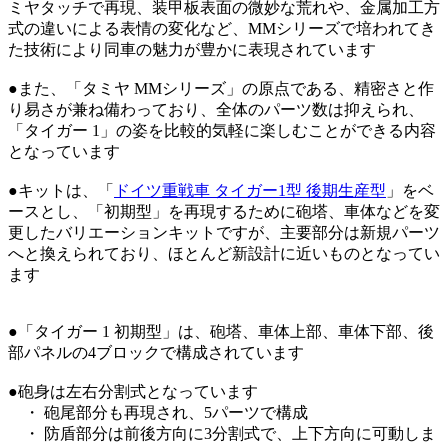
ミヤタッチで再現、装甲板表面の微妙な荒れや、金属加工方
式の違いによる表情の変化など、MMシリーズで培われてき
た技術により同車の魅力が豊かに表現されています
●また、「タミヤ MMシリーズ」の原点である、精密さと作
り易さが兼ね備わっており、全体のパーツ数は抑えられ、
「タイガー 1」の姿を比較的気軽に楽しむことができる内容
となっています
●キットは、「
ドイツ重戦車 タイガー1型 後期生産型
」をベ
ースとし、「初期型」を再現するために砲塔、車体などを変
更したバリエーションキットですが、主要部分は新規パーツ
へと換えられており、ほとんど新設計に近いものとなってい
ます
●「タイガー 1 初期型」は、砲塔、車体上部、車体下部、後
部パネルの4ブロックで構成されています
●砲身は左右分割式となっています
・ 砲尾部分も再現され、5パーツで構成
・ 防盾部分は前後方向に3分割式で、上下方向に可動しま