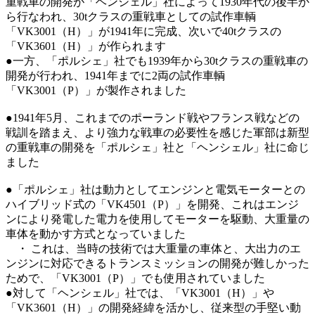
重戦車の開発が「ヘンシェル」社によって1930年代の後半か
ら行なわれ、30tクラスの重戦車としての試作車輌
「VK3001（H）」が1941年に完成、次いで40tクラスの
「VK3601（H）」が作られます
●一方、「ポルシェ」社でも1939年から30tクラスの重戦車の
開発が行われ、1941年までに2両の試作車輌
「VK3001（P）」が製作されました
●1941年5月、これまでのポーランド戦やフランス戦などの
戦訓を踏まえ、より強力な戦車の必要性を感じた軍部は新型
の重戦車の開発を「ポルシェ」社と「ヘンシェル」社に命じ
ました
●「ポルシェ」社は動力としてエンジンと電気モーターとの
ハイブリッド式の「VK4501（P）」を開発、これはエンジ
ンにより発電した電力を使用してモーターを駆動、大重量の
車体を動かす方式となっていました
・ これは、当時の技術では大重量の車体と、大出力のエ
ンジンに対応できるトランスミッションの開発が難しかった
ためで、「VK3001（P）」でも使用されていました
●対して「ヘンシェル」社では、「VK3001（H）」や
「VK3601（H）」の開発経緯を活かし、従来型の手堅い動