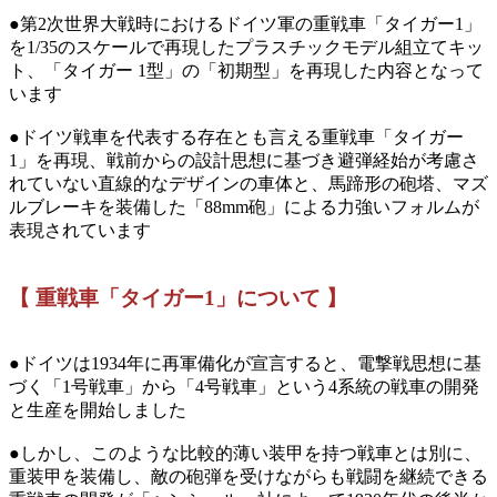
●第2次世界大戦時におけるドイツ軍の重戦車「タイガー1」
を1/35のスケールで再現したプラスチックモデル組立てキッ
ト、「タイガー 1型」の「初期型」を再現した内容となって
います
●ドイツ戦車を代表する存在とも言える重戦車「タイガー
1」を再現、戦前からの設計思想に基づき避弾経始が考慮さ
れていない直線的なデザインの車体と、馬蹄形の砲塔、マズ
ルブレーキを装備した「88mm砲」による力強いフォルムが
表現されています
【 重戦車「タイガー1」について 】
●ドイツは1934年に再軍備化が宣言すると、電撃戦思想に基
づく「1号戦車」から「4号戦車」という4系統の戦車の開発
と生産を開始しました
●しかし、このような比較的薄い装甲を持つ戦車とは別に、
重装甲を装備し、敵の砲弾を受けながらも戦闘を継続できる