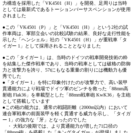
力構造を採用した「VK4501（H）」を開発、足周りは当時
としては最新式であるトーションバーサスペンションが使用
されました
●この「VK4501（P）」と「VK4501（H）」という2社の試
作車両は、軍部立会いの比較試験の結果、良好な走行性能を
示した「ヘンシェル」社の「VK4501（H）」が重戦車「タ
イガー 1」として採用されることとなりました
●この「タイガー 1」は、当時のドイツの戦車開発技術の粋
を結集した傑作戦車であり、当時の戦車としては破格の防御
力と攻撃力を誇り、57tにもなる重量の割りには機動力も優
秀でした
●「タイガー 1」を特に印象付けたのが攻撃力で、高い装甲
貫通能力により戦場でドイツ軍のピンチを救った「88mm高
射砲 Flak36」を車載型とした「88mm戦車砲 KwK36」を主砲
として搭載しています
●この砲の能力は、通常の戦闘距離（2000m以内）において
連合軍戦車の前面装甲を軽く貫通する威力を示し、「タイガ
ー 1」の強力な「牙」となったのでした
・ 大戦の後期では、より貫通能力が増した71口径の
「88mm砲」を搭載した「キングタイガー」が登場しました