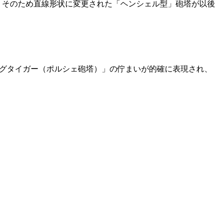
、そのため直線形状に変更された「ヘンシェル型」砲塔が以後
ングタイガー（ポルシェ砲塔）」の佇まいが的確に表現され、