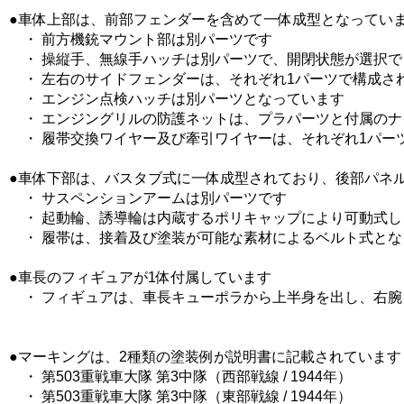
●車体上部は、前部フェンダーを含めて一体成型となってい
・ 前方機銃マウント部は別パーツです
・ 操縦手、無線手ハッチは別パーツで、開閉状態が選択で
・ 左右のサイドフェンダーは、それぞれ1パーツで構成さ
・ エンジン点検ハッチは別パーツとなっています
・ エンジングリルの防護ネットは、プラパーツと付属のナ
・ 履帯交換ワイヤー及び牽引ワイヤーは、それぞれ1パー
●車体下部は、バスタブ式に一体成型されており、後部パネ
・ サスペンションアームは別パーツです
・ 起動輪、誘導輪は内蔵するポリキャップにより可動式し
・ 履帯は、接着及び塗装が可能な素材によるベルト式とな
●車長のフィギュアが1体付属しています
・ フィギュアは、車長キューポラから上半身を出し、右腕
●マーキングは、2種類の塗装例が説明書に記載されています
・ 第503重戦車大隊 第3中隊（西部戦線 / 1944年）
・ 第503重戦車大隊 第3中隊（東部戦線 / 1944年）