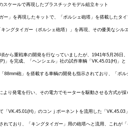
35のスケールで再現したプラスチックモデル組立キット
イガー」を再現したキットで、「ポルシェ砲塔」を搭載したタイ
「キングタイガー（ポルシェ砲塔）」を再現、その優美なシル
年頃から重戦車の開発を行なっていましたが、1941年5月26
(P)」を完成、「ヘンシェル」社の試作車輌「VK.45.01(H
88mm砲」を搭載する車輌の開発も指示されており、「ポルシェ」
エンジンにより発電を行い、その電力でモーターを駆動させる方式
VK.45.01(H)」のコンｊポーネントを流用した「VK.45
50基製造されており、「キングタイガー」用の砲塔へと流用、これ