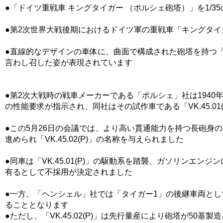
●「ドイツ重戦車 キングタイガー （ポルシェ砲塔）」を1/
●第2次世界大戦後期におけるドイツ軍の重戦車「キングタ
●直線的なデザインの車体に、曲面で構成された砲塔を持つ
言わし召した姿が表現されています
●第2次大戦時の戦車メーカーである「ポルシェ」社は1940
の性能要求が指示され、同社はその試作車である「VK.45.01
●この5月26日の会議では、より高い貫通能力を持つ長砲身の「
進められ「VK.45.02(P)」の名称を与えられました
●同車は「VK.45.01(P)」の駆動系を踏襲、ガソリン
有るとして不採用が決定されました
●一方、「ヘンシェル」社では「タイガー1」の後継車両として「
ることとなります
●ただし、「VK.45.02(P)」は先行量産により砲塔が