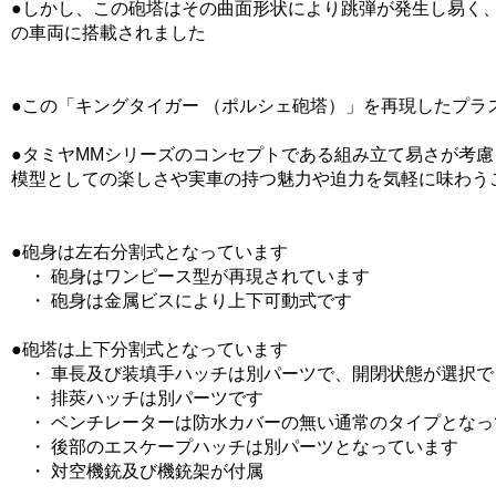
●しかし、この砲塔はその曲面形状により跳弾が発生し易く
の車両に搭載されました
●この「キングタイガー （ポルシェ砲塔）」を再現したプラ
●タミヤMMシリーズのコンセプトである組み立て易さが考
模型としての楽しさや実車の持つ魅力や迫力を気軽に味わう
●砲身は左右分割式となっています
・ 砲身はワンピース型が再現されています
・ 砲身は金属ビスにより上下可動式です
●砲塔は上下分割式となっています
・ 車長及び装填手ハッチは別パーツで、開閉状態が選択で
・ 排莢ハッチは別パーツです
・ ベンチレーターは防水カバーの無い通常のタイプとなっ
・ 後部のエスケープハッチは別パーツとなっています
・ 対空機銃及び機銃架が付属