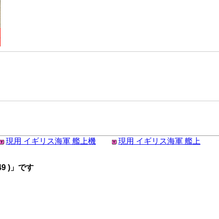
現用 イギリス海軍 艦上機
現用 イギリス海軍 艦上
9 )」です