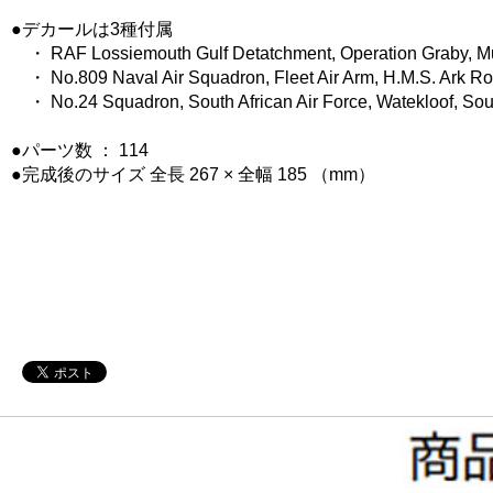
●デカールは3種付属
・ RAF Lossiemouth Gulf Detatchment, Operation Graby, M
・ No.809 Naval Air Squadron, Fleet Air Arm, H.M.S. Ark Ro
・ No.24 Squadron, South African Air Force, Watekloof, Sout
●パーツ数 ： 114
●完成後のサイズ 全長 267 × 全幅 185 （mm）