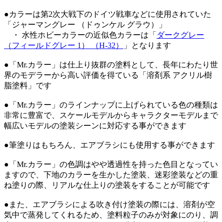
●カラーは第2次大戦下のドイツ戦車などに使用されていた
「ジャーマングレー （ドゥンケル グラウ）」
・ 水性ホビーカラーの近似色カラーは「
ダークグレー
（フィールドグレー 1） （H-32）
」となります
●「Mr.カラー」は仕上り抜群の塗料として、長年にわたり世
界のモデラーから高い評価を得ている「溶剤系 アクリル樹
脂塗料」です
●「Mr.カラー」のラインナップに上げられている色の種類は
非常に豊富で、スケールモデルからキャラクターモデルまで
幅広いモデルの塗装シーンに対応する事ができます
●筆塗りはもちろん、エアブラシにも使用する事ができます
●「Mr.カラー」の色調はやや透過性を持った色目となってい
ますので、下地のカラーを生かした塗装、迷彩塗装などの重
ね塗りの際、リアルな仕上りの塗装をすることが可能です
●また、エアブラシによる吹き付け塗装の際には、溶剤が空
気中で蒸発してくれるため、塗料粒子のみが対象にのり、調