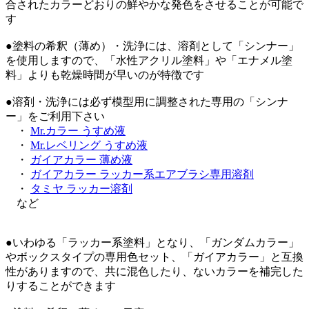
合されたカラーどおりの鮮やかな発色をさせることが可能で
す
●塗料の希釈（薄め）・洗浄には、溶剤として「シンナー」
を使用しますので、「水性アクリル塗料」や「エナメル塗
料」よりも乾燥時間が早いのが特徴です
●溶剤・洗浄には必ず模型用に調整された専用の「シンナ
ー」をご利用下さい
・
Mr.カラー うすめ液
・
Mr.レベリング うすめ液
・
ガイアカラー 薄め液
・
ガイアカラー ラッカー系エアブラシ専用溶剤
・
タミヤ ラッカー溶剤
など
●いわゆる「ラッカー系塗料」となり、「ガンダムカラー」
やボックスタイプの専用色セット、「ガイアカラー」と互換
性がありますので、共に混色したり、ないカラーを補完した
りすることができます