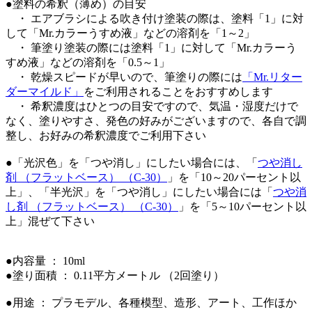
●塗料の希釈（薄め）の目安
・ エアブラシによる吹き付け塗装の際は、塗料「1」に対
して「Mr.カラーうすめ液」などの溶剤を「1～2」
・ 筆塗り塗装の際には塗料「1」に対して「Mr.カラーう
すめ液」などの溶剤を「0.5～1」
・ 乾燥スピードが早いので、筆塗りの際には
「Mr.リター
ダーマイルド」
をご利用されることをおすすめします
・ 希釈濃度はひとつの目安ですので、気温・湿度だけで
なく、塗りやすさ、発色の好みがございますので、各自で調
整し、お好みの希釈濃度でご利用下さい
●「光沢色」を「つや消し」にしたい場合には、「
つや消し
剤 （フラットベース） （C-30）
」を「10～20パーセント以
上」、「半光沢」を「つや消し」にしたい場合には「
つや消
し剤 （フラットベース） （C-30）
」を「5～10パーセント以
上」混ぜて下さい
●内容量 ： 10ml
●塗り面積 ： 0.11平方メートル （2回塗り）
●用途 ： プラモデル、各種模型、造形、アート、工作ほか