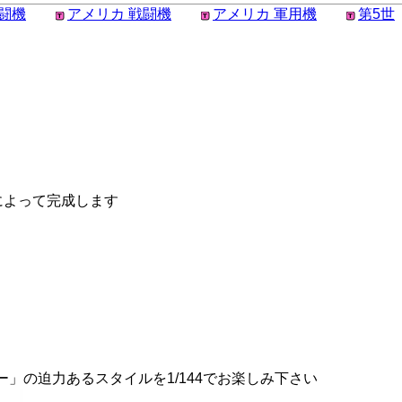
戦闘機
アメリカ 戦闘機
アメリカ 軍用機
第5世
によって完成します
ー」の迫力あるスタイルを1/144でお楽しみ下さい