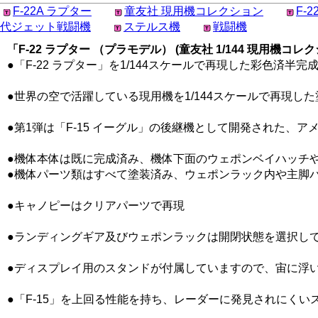
F-22A ラプター
童友社 現用機コレクション
F-
代ジェット戦闘機
ステルス機
戦闘機
「F-22 ラプター （プラモデル） (童友社 1/144 現用機コレクシ
●「F-22 ラプター」を1/144スケールで再現した彩色済半完
●世界の空で活躍している現用機を1/144スケールで再現し
●第1弾は「F-15 イーグル」の後継機として開発された、ア
●機体本体は既に完成済み、機体下面のウェポンベイハッチ
●機体パーツ類はすべて塗装済み、ウェポンラック内や主脚
●キャノピーはクリアパーツで再現
●ランディングギア及びウェポンラックは開閉状態を選択し
●ディスプレイ用のスタンドが付属していますので、宙に浮
●「F-15」を上回る性能を持ち、レーダーに発見されにくいス