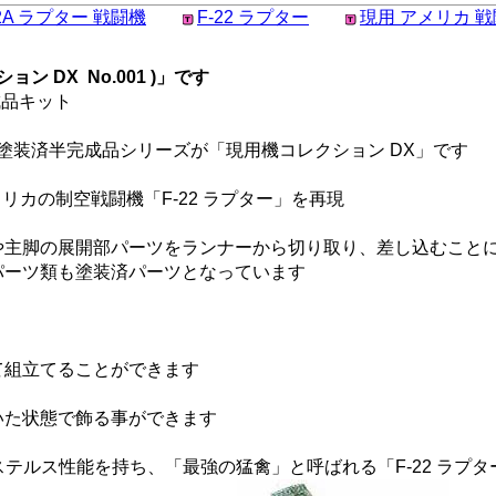
22A ラプター 戦闘機
F-22 ラプター
現用 アメリカ 
ョン DX No.001 )」です
成品キット
た塗装済半完成品シリーズが「現用機コレクション DX」です
メリカの制空戦闘機「F-22 ラプター」を再現
や主脚の展開部パーツをランナーから切り取り、差し込むこと
パーツ類も塗装済パーツとなっています
て組立てることができます
いた状態で飾る事ができます
テルス性能を持ち、「最強の猛禽」と呼ばれる「F-22 ラプタ