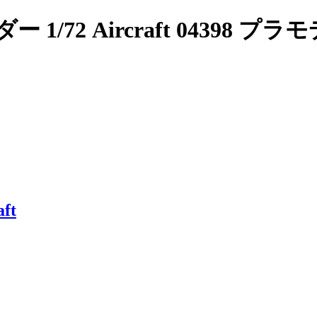
 1/72 Aircraft 04398 プラ
aft