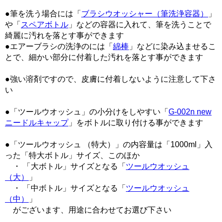
●筆を洗う場合には「
ブラシウオッシャー（筆洗浄容器）
」
や「
スペアボトル
」などの容器に入れて、筆を洗うことで
綺麗に汚れを落とす事ができます
●エアーブラシの洗浄のには「
綿棒
」などに染み込ませるこ
とで、細かい部分に付着した汚れを落とす事ができます
●強い溶剤ですので、皮膚に付着しないように注意して下さ
い
●「ツールウオッシュ」の小分けをしやすい「
G-002n new
ニードルキャップ
」をボトルに取り付ける事ができます
●「ツールウオッシュ （特大）」の内容量は「1000ml」入
った「特大ボトル」サイズ、このほか
・ 「大ボトル」サイズとなる「
ツールウオッシュ
（大）
」
・ 「中ボトル」サイズとなる「
ツールウオッシュ
（中）
」
がございます、用途に合わせてお選び下さい