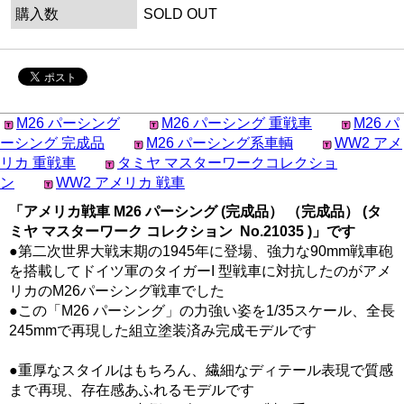
購入数
SOLD OUT
M26 パーシング
M26 パーシング 重戦車
M26 パ
ーシング 完成品
M26 パーシング系車輌
WW2 アメ
リカ 重戦車
タミヤ マスターワークコレクショ
ン
WW2 アメリカ 戦車
「アメリカ戦車 M26 パーシング (完成品） （完成品） (タ
ミヤ マスターワーク コレクション No.21035 )」です
●第二次世界大戦末期の1945年に登場、強力な90mm戦車砲
を搭載してドイツ軍のタイガーI 型戦車に対抗したのがアメ
リカのM26パーシング戦車でした
●この「M26 パーシング」の力強い姿を1/35スケール、全長
245mmで再現した組立塗装済み完成モデルです
●重厚なスタイルはもちろん、繊細なディテール表現で質感
まで再現、存在感あふれるモデルです