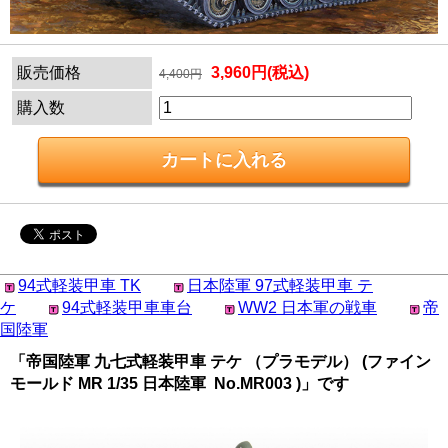
販売価格
3,960円(税込)
4,400円
購入数
94式軽装甲車 TK
日本陸軍 97式軽装甲車 テ
ケ
94式軽装甲車車台
WW2 日本軍の戦車
帝
国陸軍
「帝国陸軍 九七式軽装甲車 テケ （プラモデル） (ファイン
モールド MR 1/35 日本陸軍 No.MR003 )」です