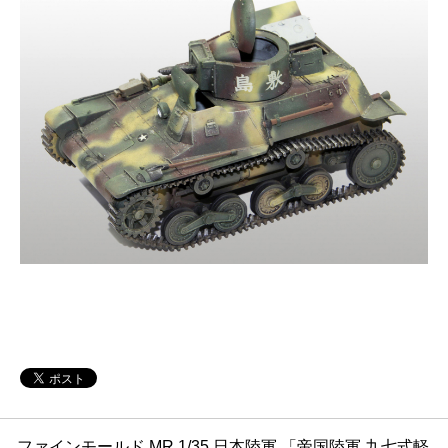
ファインモールド MR 1/35 日本陸軍 「帝国陸軍 九七式軽