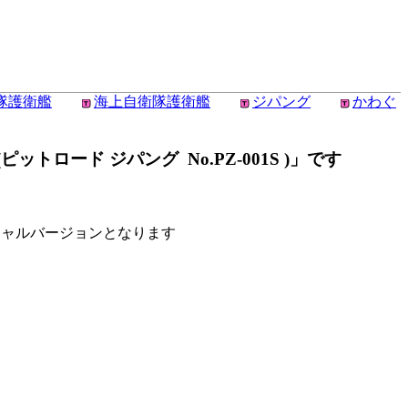
衛隊護衛艦
海上自衛隊護衛艦
ジパング
かわぐ
トロード ジパング No.PZ-001S )」です
シャルバージョンとなります