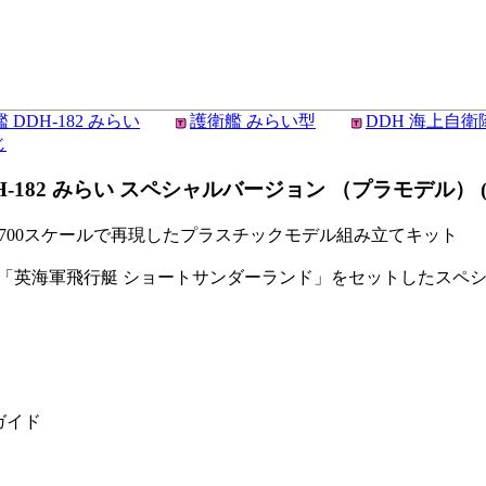
 DDH-182 みらい
護衛艦 みらい型
DDH 海上自
じ
2 みらい スペシャルバージョン （プラモデル） (ピッ
700スケールで再現したプラスチックモデル組み立てキット
ル製「英海軍飛行艇 ショートサンダーランド」をセットしたスペ