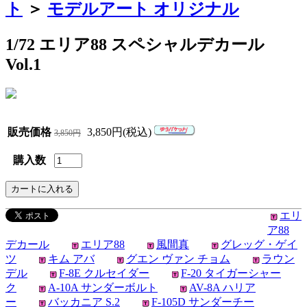
ト
＞
モデルアート オリジナル
1/72 エリア88 スペシャルデカール
Vol.1
販売価格
3,850円(税込)
3,850円
購入数
エリ
ア88
デカール
エリア88
風間真
グレッグ・ゲイ
ツ
キム アバ
グエン ヴァン チョム
ラウン
デル
F-8E クルセイダー
F-20 タイガーシャー
ク
A-10A サンダーボルト
AV-8A ハリア
ー
バッカニア S.2
F-105D サンダーチー