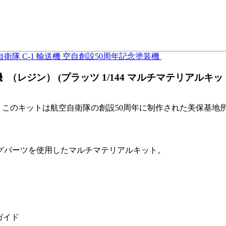
衛隊 C-1 輸送機 空自創設50周年記念塗装機
レジン） (プラッツ 1/144 マルチマテリアルキット N
ト。このキットは航空自衛隊の創設50周年に制作された美保基地所
グパーツを使用したマルチマテリアルキット。