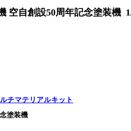
送機 空自創設50周年記念塗装機 
4 マルチマテリアルキット
記念塗装機