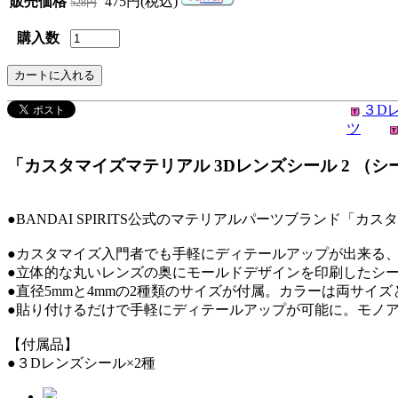
販売価格
475円(税込)
528円
購入数
３D
ツ
「カスタマイズマテリアル 3Dレンズシール 2 （シール
●BANDAI SPIRITS公式のマテリアルパーツブランド「カ
●カスタマイズ入門者でも手軽にディテールアップが出来る、
●立体的な丸いレンズの奥にモールドデザインを印刷したシ
●直径5mmと4mmの2種類のサイズが付属。カラーは両サイ
●貼り付けるだけで手軽にディテールアップが可能に。モノ
【付属品】
●３Dレンズシール×2種