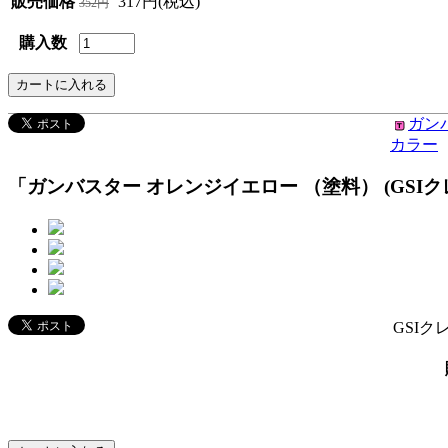
販売価格
317円(税込)
352円
購入数
ガン
カラー
「ガンバスター オレンジイエロー （塗料） (GSIクレ
GSI