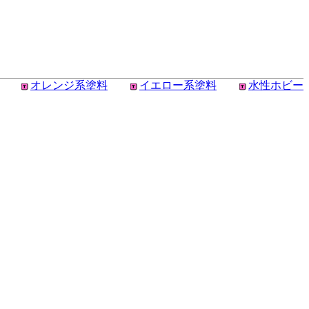
オレンジ系塗料
イエロー系塗料
水性ホビー