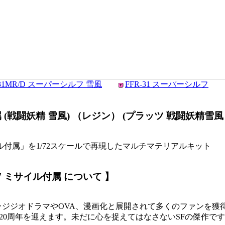
-31MR/D スーパーシルフ 雪風
FFR-31 スーパーシルフ
(戦闘妖精 雪風) （レジン） (プラッツ 戦闘妖精雪風 No
サイル付属」を1/72スケールで再現したマルチマテリアルキット
7 ミサイル付属 について 】
ラジジオドラマやOVA、漫画化と展開されて多くのファンを獲
で20周年を迎えます。未だに心を捉えてはなさないSFの傑作で