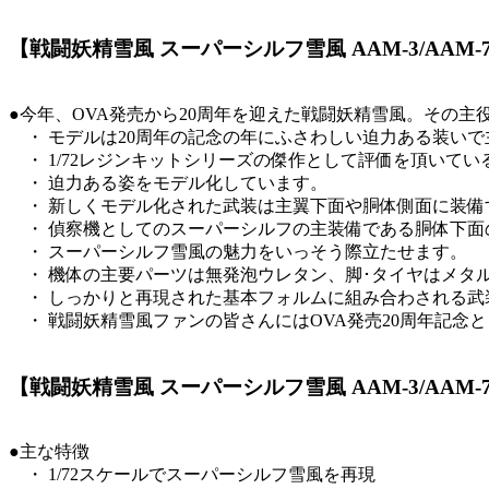
【戦闘妖精雪風 スーパーシルフ雪風 AAM-3/AAM
●今年、OVA発売から20周年を迎えた戦闘妖精雪風。その主
・ モデルは20周年の記念の年にふさわしい迫力ある装い
・ 1/72レジンキットシリーズの傑作として評価を頂いて
・ 迫力ある姿をモデル化しています。
‏ ・ 新しくモデル化された武装は主翼下面や胴体側面に装
・ 偵察機としてのスーパーシルフの主装備である胴体下面の
・ スーパーシルフ雪風の魅力をいっそう際立たせます。
‏ ・ 機体の主要パーツは無発泡ウレタン、脚･タイヤはメ
・ しっかりと再現された基本フォルムに組み合わされる武
‏ ・ 戦闘妖精雪風ファンの皆さんにはOVA発売20周年記
【戦闘妖精雪風 スーパーシルフ雪風 AAM-3/AAM-
●主な特徴
・ 1/72スケールでスーパーシルフ雪風を再現