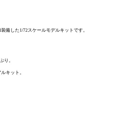
装備した1/72スケールモデルキットです。
ぷり。
アルキット。