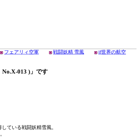
フェアリィ空軍
戦闘妖精 雪風
if世界の航空
.X-013 )」です
得している戦闘妖精雪風。
す。