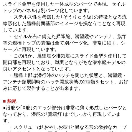
スライド金型を使用した一体成型のパーツで再現、セイル
トップのパネルは別パーツ化しています。
・ ステルス性を考慮した｢そうりゅう級｣の特徴となる流
線形化した艦橋前面基部のイメージを損なうことなく再現
しています。
・ セイル左右に備えた昇降舵、潜望鏡やアンテナ、旗竿
等の艦橋トップの装備は全て別パーツ化、非常に細く、シ
ャープに再現しています。
・ このほか、展望塔や排気塔にスライド金型を使用して
開口部を再現しており、単調となりがちな潜水艦モデルの
良いアクセントとなっています。
・ 艦橋上部は潜行時のハッチを閉じた状態と、潜望鏡・
アンテナ類展開時のハッチ開放状態の2種類をセット、お好
みに応じて製作することが出来ます。
■ 船尾
●潜舵や｢X舵｣のエッジ部分は非常に薄く形成したパーツと
なっており、潜舵の｢翼端灯｣までしっかり再現していま
す。
・ スクリューは｢おやしお型｣と異なる形の微妙なカーブ