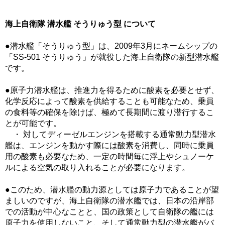
海上自衛隊 潜水艦 そうりゅう型 について
●潜水艦「そうりゅう型」は、2009年3月にネームシップの
「SS-501 そうりゅう」が就役した海上自衛隊の新型潜水艦
です。
●原子力潜水艦は、推進力を得るために酸素を必要とせず、
化学反応によって酸素を供給することも可能なため、乗員
の食料等の確保を除けば、極めて長期間に渡り潜行するこ
とが可能です。
・ 対してディーゼルエンジンを搭載する通常動力型潜水
艦は、エンジンを動かす際には酸素を消費し、同時に乗員
用の酸素も必要なため、一定の時間毎に浮上やシュノーケ
ルによる空気の取り入れることが必要になります。
●このため、潜水艦の動力源としては原子力であることが望
ましいのですが、海上自衛隊の潜水艦では、日本の沿岸部
での活動が中心なことと、国の政策として自衛隊の艦には
原子力を使用しないこと、そして通常動力型の潜水艦がバ