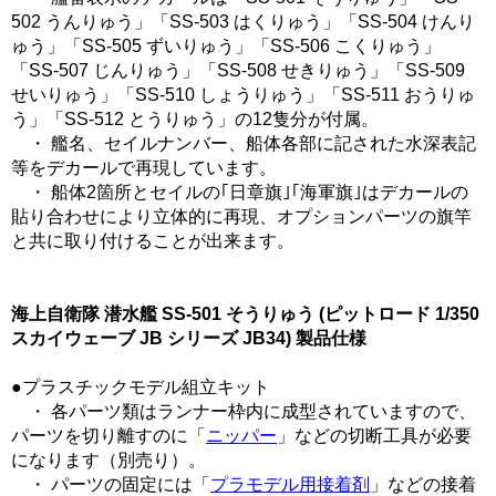
502 うんりゅう」「SS-503 はくりゅう」「SS-504 けんり
ゅう」「SS-505 ずいりゅう」「SS-506 こくりゅう」
「SS-507 じんりゅう」「SS-508 せきりゅう」「SS-509
せいりゅう」「SS-510 しょうりゅう」「SS-511 おうりゅ
う」「SS-512 とうりゅう」の12隻分が付属。
・ 艦名、セイルナンバー、船体各部に記された水深表記
等をデカールで再現しています。
・ 船体2箇所とセイルの｢日章旗｣｢海軍旗｣はデカールの
貼り合わせにより立体的に再現、オプションパーツの旗竿
と共に取り付けることが出来ます。
海上自衛隊 潜水艦 SS-501 そうりゅう (ピットロード 1/350
スカイウェーブ JB シリーズ JB34) 製品仕様
●プラスチックモデル組立キット
・ 各パーツ類はランナー枠内に成型されていますので、
パーツを切り離すのに「
ニッパー
」などの切断工具が必要
になります（別売り）。
・ パーツの固定には「
プラモデル用接着剤
」などの接着