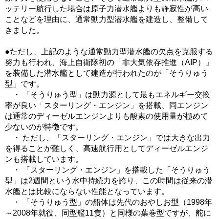
ッテリー航行した場合は原子力潜水艦よりも静寂性が高い
ことなどを理由に、通常動力型潜水艦を建造し、整備して
きました。
●ただし、上記のような通常動力型潜水艦の欠点を克服する
努力も行われ、海上自衛隊初の「非大気依存推進（AIP）」
を装備した潜水艦として建造が行われたのが「そうりゅう
型」です。
・ 「そうりゅう型」は動力源として最もエネルギー交換
率が良い「スターリング・エンジン」を搭載、同エンジン
は通常のディーゼルエンジンよりも酸素の使用量が極めて
少ないのが特徴です。
・ ただし、「スターリング・エンジン」では大きな出力
を得ることが難しく、高速航行用としてディーゼルエンジ
ンも搭載しています。
・ 「スターリング・エンジン」を搭載した「そうりゅう
型」は2週間という水中持続力を誇り、この時間は従来の潜
水艦とは比較にならない性能となっています。
・ 「そうりゅう型」の船体は先代のおやしお型（1998年
～2008年就役、同型艦11隻）と同様の葉巻型ですが、舵に