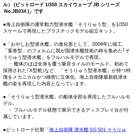
ル） (ピットロード 1/350 スカイウェーブ JB シリーズ
No.JB034 )」です
●海上自衛隊の通常動力型潜水艦「そうりゅう型」を1/350
スケールで再現したプラスチックモデル組立キット。
●「おやしお型潜水艦」の進化形として、2009年に竣工、
「葉巻型」のフォルムに我が国潜水艦技術の粋を集めた｢そ
うりゅう型潜水艦」をフルハルモデルで再現。
・ 艦体のほぼ全身を覆う吸音タイルのモールド、初めて
採用された｢X型舵｣など、「そうりゅう型潜水艦」が持つ特
徴をメカニカルかつ緻密に立体化、海上自衛隊最新鋭潜水
艦の姿を再現した内容となっています。
●「そうりゅう型潜水艦」の船体全部を再現したフルハルモ
デル。
・ フルハルモデル状態で展示できるディスプレイ台が付
属しています。
●ピットロード社製「
海上自衛隊 潜水艦 SS-501 そうりゅ