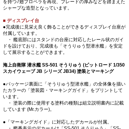
を持つ7翅プロペラを再現、ブレードの厚みなどを踏まえた
シャープな造型となっています。
■ ディスプレイ台
●完成後に見栄え良く飾ることができるディスプレイ台座が
付属しています。
・ 艦底部にはスタンドの台座に対応したレール状のガイ
ドを設けており、完成後も「そうりゅう型潜水艦」を安定
して展示することができます。
海上自衛隊 潜水艦 SS-501 そうりゅう (ピットロード 1/350
スカイウェーブ JB シリーズ JB34) 塗装とマーキング
●パッケージ裏面に「そうりゅう型潜水艦」の全体像を描い
たカラーの「塗装図・マーキングガイド」をプリントして
います。
・ 塗装の際に使用する塗料の種類は組立説明書内に記載
しています (Mr.カラー)。
●「マーキングガイド」に対応したデカールが付属。
・ 艦番表示のデカールは「SS-501 そうりゅう」「SS-