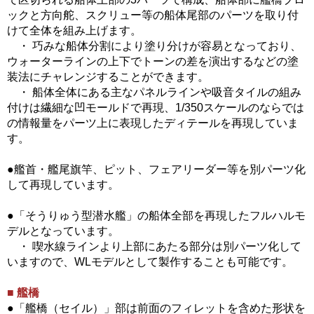
ックと方向舵、スクリュー等の船体尾部のパーツを取り付
けて全体を組み上げます。
・ 巧みな船体分割により塗り分けが容易となっており、
ウォーターラインの上下でトーンの差を演出するなどの塗
装法にチャレンジすることができます。
・ 船体全体にある主なパネルラインや吸音タイルの組み
付けは繊細な凹モールドで再現、1/350スケールのならでは
の情報量をパーツ上に表現したディテールを再現していま
す。
●艦首・艦尾旗竿、ピット、フェアリーダー等を別パーツ化
して再現しています。
●「そうりゅう型潜水艦」の船体全部を再現したフルハルモ
デルとなっています。
・ 喫水線ラインより上部にあたる部分は別パーツ化して
いますので、WLモデルとして製作することも可能です。
■ 艦橋
●「艦橋（セイル）」部は前面のフィレットを含めた形状を