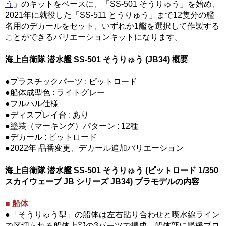
う
」のキットをベースに、「SS-501 そうりゅう」を始め、
2021年に就役した「SS-511 とうりゅう」まで12隻分の艦
名用のデカールをセット、いずれか1艦を選択して作製する
ことができるバリエーションキットになります。
海上自衛隊 潜水艦 SS-501 そうりゅう (JB34) 概要
●プラスチックパーツ : ピットロード
●船体成型色 : ライトグレー
●フルハル仕様
●ディスプレイ台 : あり
●塗装（マーキング）パターン : 12種
●デカール : ピットロード
●2022年 品番変更、デカール追加バリエーション
海上自衛隊 潜水艦 SS-501 そうりゅう (ピットロード 1/350
スカイウェーブ JB シリーズ JB34) プラモデルの内容
■ 船体
●「そうりゅう型」の船体は左右貼り合わせと喫水線ライン
で区切られる船体上部の3パーツで構成、船体部に艦橋ブロ