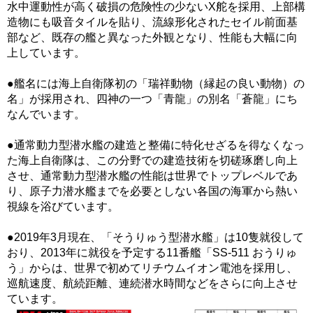
水中運動性が高く破損の危険性の少ないX舵を採用、上部構
造物にも吸音タイルを貼り、流線形化されたセイル前面基
部など、既存の艦と異なった外観となり、性能も大幅に向
上しています。
●艦名には海上自衛隊初の「瑞祥動物（縁起の良い動物）の
名」が採用され、四神の一つ「青龍」の別名「蒼龍」にち
なんでいます。
●通常動力型潜水艦の建造と整備に特化せざるを得なくなっ
た海上自衛隊は、この分野での建造技術を切磋琢磨し向上
させ、通常動力型潜水艦の性能は世界でトップレベルであ
り、原子力潜水艦までを必要としない各国の海軍から熱い
視線を浴びています。
●2019年3月現在、「そうりゅう型潜水艦」は10隻就役して
おり、2013年に就役を予定する11番艦「SS-511 おうりゅ
う」からは、世界で初めてリチウムイオン電池を採用し、
巡航速度、航続距離、連続潜水時間などをさらに向上させ
ています。