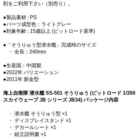
剤をご利用下さい（別売り）。
●製品素材 : PS
●パーツ成型色：ライトグレー
●対象年齢 : 15歳以上 (ピットロード基準)
●「そうりゅう型潜水艦」完成時のサイズ
・ 全長：240mm
●生産国：中国製
●2022年 バリエーション
●2011年 新金型
海上自衛隊 潜水艦 SS-501 そうりゅう (ピットロード 1/350
スカイウェーブ JB シリーズ JB34) パッケージ内容
・ 潜水艦 そうりゅう型 ×1
・ ディスプレイスタンド ×1
・ デカールシート ×1
・ 組立説明書 ×1