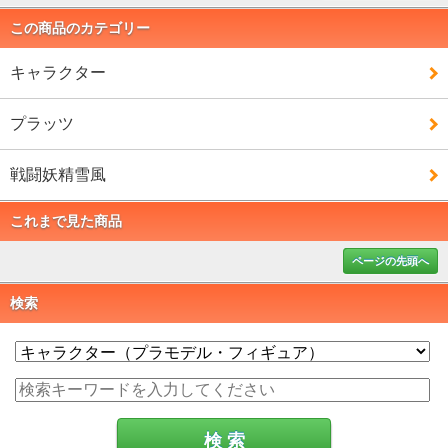
この商品のカテゴリー
キャラクター
プラッツ
戦闘妖精雪風
これまで見た商品
ページの先頭へ
検索