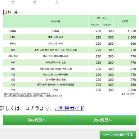
詳しくは、コチラより、
ご利用ガイド
前の商品へ
次の商品へ
ページの先頭へ戻る