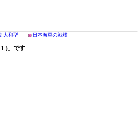
艦 大和型
日本海軍の戦艦
1 )」です