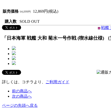
販売価格
12,869円(税込)
14,299円
購入数
SOLD OUT
戦艦 
「日本海軍 戦艦 大和 菊水一号作戦 (喫水線仕様) （完
詳しくは、コチラより、
ご利用ガイド
前の商品へ
次の商品へ
ページの先頭へ戻る