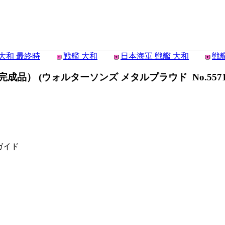
大和 最終時
戦艦 大和
日本海軍 戦艦 大和
戦
成品） (ウォルターソンズ メタルプラウド No.5571