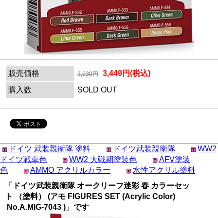
販売価格
3,449円(税込)
3,630円
購入数
SOLD OUT
ドイツ 武装親衛隊 塗料
ドイツ武装親衛隊
WW2
ドイツ戦車色
WW2 大戦期塗装色
AFV塗装
色
AMMO アクリルカラー
水性アクリル塗料
「ドイツ武装親衛隊 オークリーフ迷彩 春 カラーセッ
ト （塗料） (アモ FIGURES SET (Acrylic Color)
No.A.MIG-7043 )」です