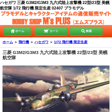
ハセガワ 三菱 G3M2/G3M3 九六式陸上攻撃機 22型/23型 美幌
航空隊 1/72 飛行機 限定生産 02407 プラモデル
ホーム
カート
検索
ホーム
＞
飛行機
＞
ハセガワ
＞
1/72 飛行機 限定生産
三菱 G3M2/G3M3 九六式陸上攻撃機 22型/23型 美幌
航空隊