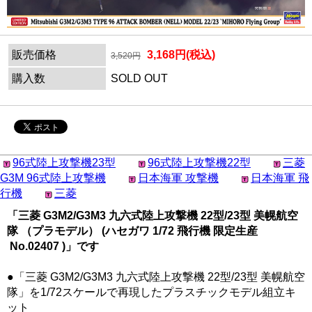
販売価格
3,168円(税込)
3,520円
購入数
SOLD OUT
96式陸上攻撃機23型
96式陸上攻撃機22型
三菱
G3M 96式陸上攻撃機
日本海軍 攻撃機
日本海軍 飛
行機
三菱
「三菱 G3M2/G3M3 九六式陸上攻撃機 22型/23型 美幌航空
隊 （プラモデル） (ハセガワ 1/72 飛行機 限定生産
No.02407 )」です
●「三菱 G3M2/G3M3 九六式陸上攻撃機 22型/23型 美幌航空
隊」を1/72スケールで再現したプラスチックモデル組立キ
ット