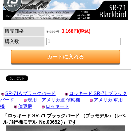
販売価格
3,168円(税込)
3,520円
購入数
SR-71A ブラックバード
ロッキード SR-71 ブラック
バード
現用 アメリカ運 偵察機
アメリカ 軍用
機
偵察機
ロッキード
「ロッキード SR-71 ブラックバード （プラモデル） (レベ
ル 飛行機モデル No.03652 )」です