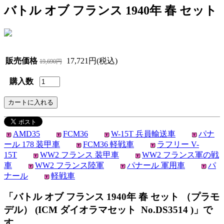
バトル オブ フランス 1940年 春 セット
販売価格
17,721円(税込)
19,690円
購入数
AMD35
FCM36
W-15T 兵員輸送車
パナ
ール 178 装甲車
FCM36 軽戦車
ラフリー V-
15T
WW2 フランス 装甲車
WW2 フランス軍の戦
車
WW2 フランス陸軍
パナール 軍用車
パ
ナール
軽戦車
「バトル オブ フランス 1940年 春 セット （プラモ
デル） (ICM ダイオラマセット No.DS3514 )」で
す