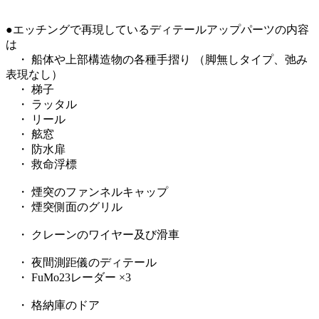
●エッチングで再現しているディテールアップパーツの内容
は
・ 船体や上部構造物の各種手摺り （脚無しタイプ、弛み
表現なし）
・ 梯子
・ ラッタル
・ リール
・ 舷窓
・ 防水扉
・ 救命浮標
・ 煙突のファンネルキャップ
・ 煙突側面のグリル
・ クレーンのワイヤー及び滑車
・ 夜間測距儀のディテール
・ FuMo23レーダー ×3
・ 格納庫のドア