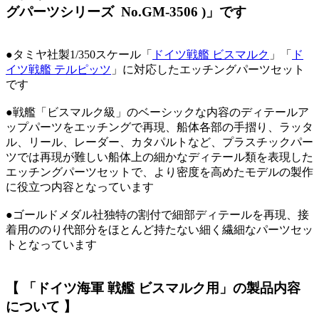
グパーツシリーズ No.GM-3506 )」です
●タミヤ社製1/350スケール「
ドイツ戦艦 ビスマルク
」「
ド
イツ戦艦 テルピッツ
」に対応したエッチングパーツセット
です
●戦艦「ビスマルク級」のベーシックな内容のディテールア
ップパーツをエッチングで再現、船体各部の手摺り、ラッタ
ル、リール、レーダー、カタパルトなど、プラスチックパー
ツでは再現が難しい船体上の細かなディテール類を表現した
エッチングパーツセットで、より密度を高めたモデルの製作
に役立つ内容となっています
●ゴールドメダル社独特の割付で細部ディテールを再現、接
着用ののり代部分をほとんど持たない細く繊細なパーツセッ
トとなっています
【 「ドイツ海軍 戦艦 ビスマルク用」の製品内容
について 】